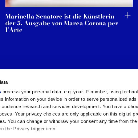
Marinella Senatore ist die Künstlerin
der 5. Ausgabe von Marca Corona per
l'Arte
data
s
process your personal data, e.g. your IP-number, using techno
s information on your device in order to serve personalized ads
Nützliche Links
Rechtsraum
 audience research and services development. You have a choi
Mein Marca Corona
Verkaufsbedingungen
poses. Your privacy choices are only applicable on this digital p
Kontaktieren Sie uns
Cookies
s. You can change or withdraw your consent any time from the
Arbeiten Sie mit uns
Privacy
on the Privacy trigger icon.
Galerie Marca Corona
Ändern Sie Ihre getroffenen
Feinsteinzeug
Entscheidungen