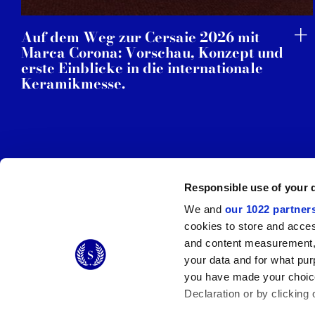
Auf dem Weg zur Cersaie 2026 mit
Marca Corona: Vorschau, Konzept und
erste Einblicke in die internationale
Keramikmesse.
Responsible use of your 
We and
our 1022 partner
cookies to store and acces
© 2026 CERAMICHE MARCA CORONA S.P.A.
and content measurement,
Ceramiche Marca Corona
S.p.a. - P.IVA: IT00628160368
your data and for what pur
Via Emilia Romagna 7, 41049 Sassuolo (MO) Italy
you have made your choice
T: +39 0536 867200
Declaration or by clicking 