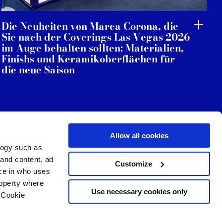
Die Neuheiten von Marca Corona, die
Sie nach der Coverings Las Vegas 2026
im Auge behalten sollten: Materialien,
Finishs und Keramikoberflächen für
die neue Saison
Allow all cookies
logy such as
 and content, ad
Customize
Dienstleistungen
Folgen Sie uns auf
ce in who uses
Download Bereich
roperty where
Professioneller Bereich
Use necessary cookies only
 Cookie
 Cookies-