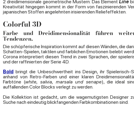
2 dreidimensionale geometrische Mustern: Das Element
Line
bi
Kreativität hingegen kommt in der Form von faszinierenden V
japanischen Stoffen angelehnten irisierenden Reliefeffekten.
Colorful 3D
Farbe und Dreidimensionalität führen weite
Tendenzen.
Die schöpferische Inspiration kommt auf diesen Wänden, die dank
Schatten-Spielen, taktilen und farblichen Emotionen belebt werd
Corona interpretiert diesen Trend in zwei Sprachen, der spieler
und der raffinierten der Serie 4D.
Bold
bringt die Unbeschwertheit ins Design, ihr Spielerisch-
anhand von Retro-Farben und einer klaren Dreidimensionalitä
Farbtöne (
white, salvia, marsala und senape
), die ideal si
auffallenden Color Blocks verlegt zu werden.
Die Kollektion ist gedacht, um die wagemutigsten Designer zuf
Suche nach eindeutig blickfangenden Farbkombinationen sind.