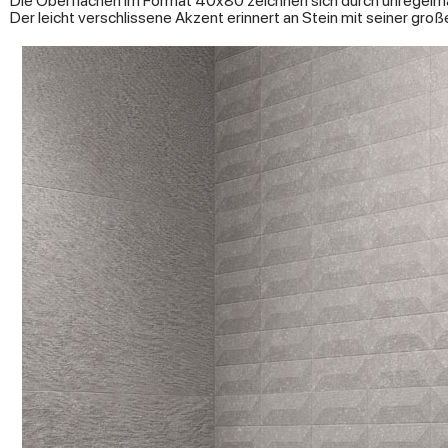
Die Oberflächen im Format 40x80 zeichnen sich durch unregelmä
Der leicht verschlissene Akzent erinnert an Stein mit seiner gro