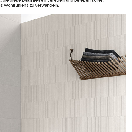
, die diese
Badfliesen
veredeln und beleben sollen.
des Wohlfühlens zu verwandeln.