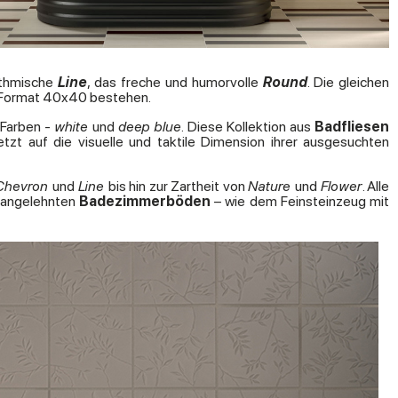
ythmische
Line
, das freche und humorvolle
Round
. Die gleichen
m Format 40x40 bestehen.
 Farben -
white
und
deep blue
. Diese Kollektion aus
Badfliesen
zt auf die visuelle und taktile Dimension ihrer ausgesuchten
 Chevron
und
Line
bis hin zur Zartheit von
Nature
und
Flower
. Alle
en angelehnten
Badezimmerböden
– wie dem Feinsteinzeug mit