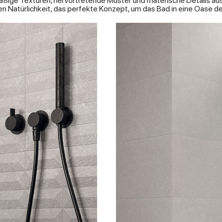
ßige Texturen, hervortretende Muster und materische Details aus
ßen Natürlichkeit, das perfekte Konzept, um das Bad in eine Oase 