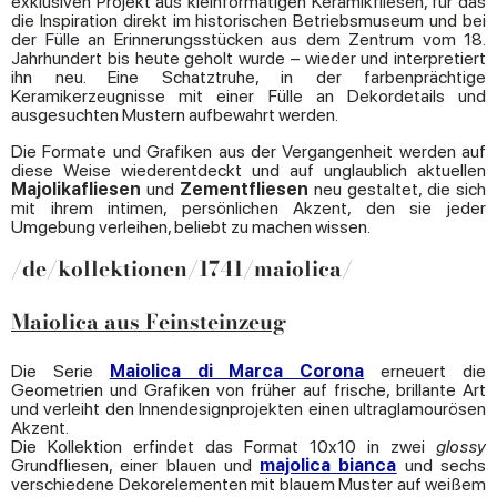
exklusiven Projekt aus kleinformatigen Keramikfliesen, für das
die Inspiration direkt im historischen Betriebsmuseum und bei
der Fülle an Erinnerungsstücken aus dem Zentrum vom 18.
Jahrhundert bis heute geholt wurde – wieder und interpretiert
ihn neu. Eine Schatztruhe, in der farbenprächtige
Keramikerzeugnisse mit einer Fülle an Dekordetails und
ausgesuchten Mustern aufbewahrt werden.
Die Formate und Grafiken aus der Vergangenheit werden auf
diese Weise wiederentdeckt und auf unglaublich aktuellen
Majolikafliesen
und
Zementfliesen
neu gestaltet, die sich
mit ihrem intimen, persönlichen Akzent, den sie jeder
Umgebung verleihen, beliebt zu machen wissen.
/de/kollektionen/1741/maiolica/
Maiolica aus Feinsteinzeug
Die Serie
Maiolica di Marca Corona
erneuert die
Geometrien und Grafiken von früher auf frische, brillante Art
und verleiht den Innendesignprojekten einen ultraglamourösen
Akzent.
Die Kollektion erfindet das Format 10x10 in zwei
glossy
Grundfliesen, einer blauen und
majolica bianca
und sechs
verschiedene Dekorelementen mit blauem Muster auf weißem