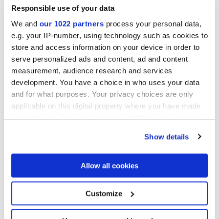
Responsible use of your data
We and
our 1022 partners
process your personal data,
e.g. your IP-number, using technology such as cookies to
Was ist Ihre Interpretation des Vintage-Stils…
store and access information on your device in order to
Maiolica oder Cementina?
serve personalized ads and content, ad and content
measurement, audience research and services
development. You have a choice in who uses your data
Kontaktieren
Sie uns für nähere Infos
and for what purposes. Your privacy choices are only
Lesezeichen
hinzufügen
applicable on this digital property where you have made
Diesen
Artikel teilen
your choices. You can change or withdraw your consent
Newsletter-Anmeldung
any time from the Cookie Declaration or by clicking on
Show details
the Privacy trigger icon.
Möchten Sie über die Neuheiten
von Marca Corona immer
If you allow, we would also like to:
auf dem Laufenden bleiben?
Allow all cookies
Melden Sie sich für unseren Newsletter an
Collect information about your geographical
location which can be accurate to within several
meters
Customize
Identify your device by actively scanning it for
specific characteristics (fingerprinting)
Sie könnten auch an folgenden Artikeln
Find out more about how your personal data is processed