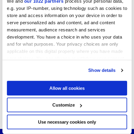
Wellnessoase
mit den Inspirationen von
We and
our 1022 partners
process your personal data,
Marca Corona!
e.g. your IP-number, using technology such as cookies to
store and access information on your device in order to
serve personalized ads and content, ad and content
Kontaktieren
Sie uns für nähere Infos
measurement, audience research and services
Lesezeichen
hinzufügen
development. You have a choice in who uses your data
Diesen
Artikel teilen
and for what purposes. Your privacy choices are only
Newsletter-Anmeldung
applicable on this digital property where you have made
your choices. You can change or withdraw your consent
Möchten Sie über die Neuheiten
any time from the Cookie Declaration or by clicking on
von Marca Corona immer
Show details
the Privacy trigger icon.
auf dem Laufenden bleiben?
Melden Sie sich für unseren Newsletter an
If you allow, we would also like to:
Allow all cookies
Collect information about your geographical
location which can be accurate to within several
meters
Customize
Sie könnten auch an folgenden Artikeln
Identify your device by actively scanning it for
interessiert sein...
specific characteristics (fingerprinting)
Find out more about how your personal data is processed
Use necessary cookies only
and set your preferences in the
details section
.