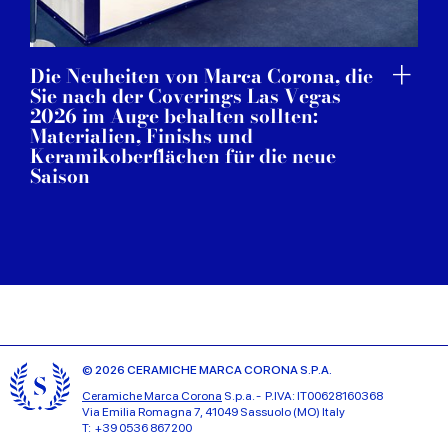
Die Neuheiten von Marca Corona, die
Sie nach der Coverings Las Vegas
2026 im Auge behalten sollten:
Materialien, Finishs und
Keramikoberflächen für die neue
Saison
© 2026 CERAMICHE MARCA CORONA S.P.A.
Ceramiche Marca Corona
S.p.a. - P.IVA: IT00628160368
Via Emilia Romagna 7, 41049 Sassuolo (MO) Italy
T: +39 0536 867200