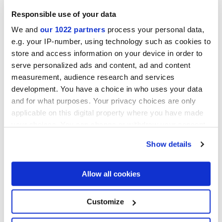
Responsible use of your data
We and
our 1022 partners
process your personal data,
e.g. your IP-number, using technology such as cookies to
store and access information on your device in order to
serve personalized ads and content, ad and content
measurement, audience research and services
development. You have a choice in who uses your data
and for what purposes. Your privacy choices are only
applicable on this digital property where you have made
your choices. You can change or withdraw your consent
any time from the Cookie Declaration or by clicking on
Show details
the Privacy trigger icon.
If you allow, we would also like to:
Allow all cookies
Collect information about your geographical
location which can be accurate to within several
meters
Customize
Identify your device by actively scanning it for
specific characteristics (fingerprinting)