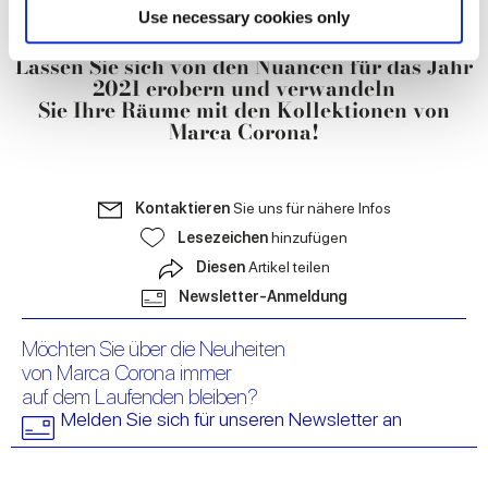
Find out more about how your personal data is processed
Use necessary cookies only
and set your preferences in the
details section
.
Lassen Sie sich von den Nuancen für das Jahr
2021 erobern und verwandeln
We use cookies to personalise content and ads, to
Sie Ihre Räume mit den Kollektionen von
provide social media features and to analyse our traffic.
Marca Corona!
We also share information about your use of our site with
our social media, advertising and analytics partners who
may combine it with other information that you’ve
Kontaktieren
Sie uns für nähere Infos
provided to them or that they’ve collected from your use
Lesezeichen
hinzufügen
of their services.
Diesen
Artikel teilen
Newsletter-Anmeldung
Möchten Sie über die Neuheiten
von Marca Corona immer
auf dem Laufenden bleiben?
Melden Sie sich für unseren Newsletter an