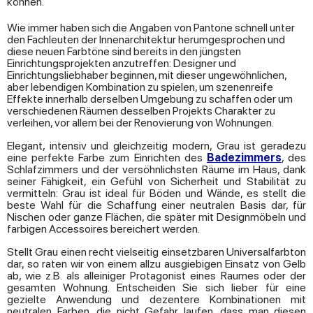
können.
Wie immer haben sich die Angaben von Pantone schnell unter
den Fachleuten der Innenarchitektur herumgesprochen und
diese neuen Farbtöne sind bereits in den jüngsten
Einrichtungsprojekten anzutreffen: Designer und
Einrichtungsliebhaber beginnen, mit dieser ungewöhnlichen,
aber lebendigen Kombination zu spielen, um szenenreife
Effekte innerhalb derselben Umgebung zu schaffen oder um
verschiedenen Räumen desselben Projekts Charakter zu
verleihen, vor allem bei der Renovierung von Wohnungen.
Elegant, intensiv und gleichzeitig modern, Grau ist geradezu
eine perfekte Farbe zum Einrichten des
Badezimmers
, des
Schlafzimmers und der versöhnlichsten Räume im Haus, dank
seiner Fähigkeit, ein Gefühl von Sicherheit und Stabilität zu
vermitteln: Grau ist ideal für Böden und Wände, es stellt die
beste Wahl für die Schaffung einer neutralen Basis dar, für
Nischen oder ganze Flächen, die später mit Designmöbeln und
farbigen Accessoires bereichert werden.
Stellt Grau einen recht vielseitig einsetzbaren Universalfarbton
dar, so raten wir von einem allzu ausgiebigen Einsatz von Gelb
ab, wie z.B. als alleiniger Protagonist eines Raumes oder der
gesamten Wohnung. Entscheiden Sie sich lieber für eine
gezielte Anwendung und dezentere Kombinationen mit
neutralen Farben, die nicht Gefahr laufen, dass man diesen