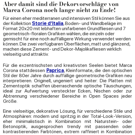
Aber damit sind die Dekorvorschläge von
Marca Corona noch lange nicht zu Ende!
Für einen eher mediterranen und intensiven Stil können Sie aus
der Kollektion
Storie d‘Italia
, Boden- und Wandbeläge im
Format 20x20 mit lebhaften unifarbenen Grundfliesen und 7
geometrisch-floralen Grafiken wählen, die einzeln oder
gemischt für eine noch auffälligere Wirkung verwendet werden
können. Die zwei verfügbaren Oberflächen, matt und glänzend,
machen diese Zement- und Dekor-Majolikafliesen wirklich
vielseitig und attraktiv.
Für die exzentrischsten und kreativsten Seelen bietet Marca
Corona stattdessen
Paprica
, Kleinformate, die den optischen
Stil der 80er Jahre durch auffällige geometrische Grafiken neu
interpretieren. Originell, ungeniert und heiter: Die Platten mit
Zementoptik schaffen überraschende optische Täuschungen,
ideal zur Aufwertung versteckter Ecken, Nischen oder zur
Abtrennung verschiedener Bereiche in Open Spaces jeder
Größe.
Eine vielseitige, dekorative Lösung, für verschiedene Stile und
Atmosphären: modern und spritzig in der Total-Look-Version,
eher minimalistisch in Kombination mit Naturstein- oder
Betonoptik, ausgesprochen trendy mit passenden oder
kontrastierenden Farbtönen, extrem raffiniert in Kombination