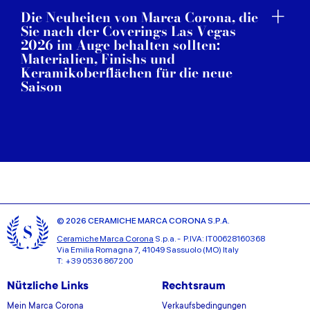
Die Neuheiten von Marca Corona, die
Sie nach der Coverings Las Vegas
2026 im Auge behalten sollten:
Materialien, Finishs und
Keramikoberflächen für die neue
Saison
© 2026 CERAMICHE MARCA CORONA S.P.A.
Ceramiche Marca Corona
S.p.a. - P.IVA: IT00628160368
Via Emilia Romagna 7, 41049 Sassuolo (MO) Italy
T: +39 0536 867200
Nützliche Links
Rechtsraum
Mein Marca Corona
Verkaufsbedingungen