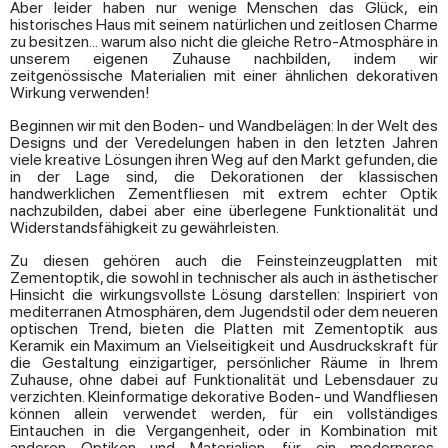
Aber leider haben nur wenige Menschen das Glück, ein
historisches Haus mit seinem natürlichen und zeitlosen Charme
zu besitzen... warum also nicht die gleiche Retro-Atmosphäre in
unserem eigenen Zuhause nachbilden, indem wir
zeitgenössische Materialien mit einer ähnlichen dekorativen
Wirkung verwenden!
Beginnen wir mit den Boden- und Wandbelägen: In der Welt des
Designs und der Veredelungen haben in den letzten Jahren
viele kreative Lösungen ihren Weg auf den Markt gefunden, die
in der Lage sind, die Dekorationen der klassischen
handwerklichen Zementfliesen mit extrem echter Optik
nachzubilden, dabei aber eine überlegene Funktionalität und
Widerstandsfähigkeit zu gewährleisten.
Zu diesen gehören auch die Feinsteinzeugplatten mit
Zementoptik, die sowohl in technischer als auch in ästhetischer
Hinsicht die wirkungsvollste Lösung darstellen: Inspiriert von
mediterranen Atmosphären, dem Jugendstil oder dem neueren
optischen Trend, bieten die Platten mit Zementoptik aus
Keramik ein Maximum an Vielseitigkeit und Ausdruckskraft für
die Gestaltung einzigartiger, persönlicher Räume in Ihrem
Zuhause, ohne dabei auf Funktionalität und Lebensdauer zu
verzichten. Kleinformatige dekorative Boden- und Wandfliesen
können allein verwendet werden, für ein vollständiges
Eintauchen in die Vergangenheit, oder in Kombination mit
anderen Optiken und Materialien, für ein moderneres,