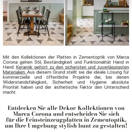
We use cookies to personalise content and ads, to
provide social media features and to analyse our traffic.
We also share information about your use of our site with
our social media, advertising and analytics partners who
may combine it with other information that you’ve
provided to them or that they’ve collected from your use
of their services.
Mit den Kollektionen der Platten in Zementoptik von Marca
Corona gehen Stil, Beständigkeit und Funktionalität Hand in
Hand:
Keramik gehört zu den sichersten und zuverlässigsten
Materialien.
Aus diesem Grund stellt sie die ideale Lösung für
kommerzielle und öffentliche Projekte dar, bei denen
Widerstandsfähigkeit, Sicherheit und Hygiene absolute
Priorität haben und der ästhetische Faktor den Unterschied
macht.
Entdecken Sie alle Dekor-Kollektionen von
Marca Corona und entscheiden Sie sich
für die Feinsteinzeugplatten in Zementoptik,
um Ihre Umgebung stylish bunt zu gestalten!