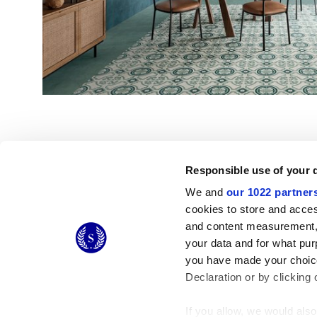
Responsible use of your 
We and
our 1022 partner
cookies to store and acces
© 2026 CERAMICHE MARCA CORONA S.P.A.
and content measurement,
Ceramiche Marca Corona
S.p.a. - P.IVA: IT00628160368
your data and for what pur
Via Emilia Romagna 7, 41049 Sassuolo (MO) Italy
you have made your choice
T: +39 0536 867200
Declaration or by clicking 
If you allow, we would also 