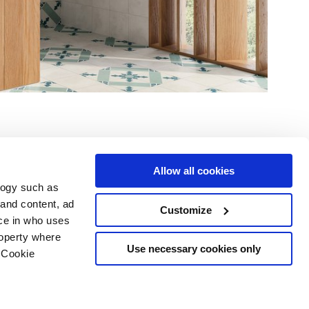
Allow all cookies
logy such as
 and content, ad
Customize
Dienstleistungen
Folgen Sie uns auf
ce in who uses
Download Bereich
roperty where
Professioneller Bereich
Use necessary cookies only
 Cookie
 Cookies-