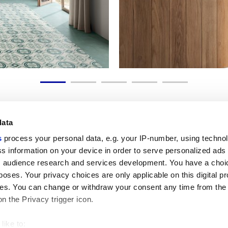
data
s
process your personal data, e.g. your IP-number, using techno
s information on your device in order to serve personalized ads
Nützliche Links
Rechtsraum
 audience research and services development. You have a choi
Mein Marca Corona
Verkaufsbedingungen
poses. Your privacy choices are only applicable on this digital p
Kontaktieren Sie uns
Cookies
s. You can change or withdraw your consent any time from the
Arbeiten Sie mit uns
Privacy
on the Privacy trigger icon.
Galerie Marca Corona
Ändern Sie Ihre getroffenen
Feinsteinzeug
Entscheidungen
GDPR
like to:
Datenschutz-Disclaimer