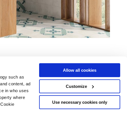
Allow all cookies
logy such as
 and content, ad
Customize
Dienstleistungen
Folgen Sie uns auf
ce in who uses
Download Bereich
roperty where
Professioneller Bereich
Use necessary cookies only
 Cookie
 Cookies-