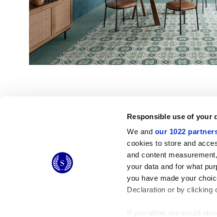
Responsible use of your 
We and
our 1022 partner
cookies to store and acces
© 2026 CERAMICHE MARCA CORONA S.P.A.
and content measurement,
Ceramiche Marca Corona
S.p.a. - P.IVA: IT00628160368
your data and for what pur
Via Emilia Romagna 7, 41049 Sassuolo (MO) Italy
you have made your choice
T: +39 0536 867200
Declaration or by clicking 
If you allow, we would also 