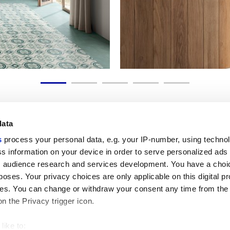
data
s
process your personal data, e.g. your IP-number, using techno
s information on your device in order to serve personalized ads
Nützliche Links
Rechtsraum
 audience research and services development. You have a choi
Mein Marca Corona
Verkaufsbedingungen
poses. Your privacy choices are only applicable on this digital p
Kontaktieren Sie uns
Cookies
s. You can change or withdraw your consent any time from the
Arbeiten Sie mit uns
Privacy
on the Privacy trigger icon.
Galerie Marca Corona
Ändern Sie Ihre getroffenen
Feinsteinzeug
Entscheidungen
GDPR
like to:
Datenschutz-Disclaimer