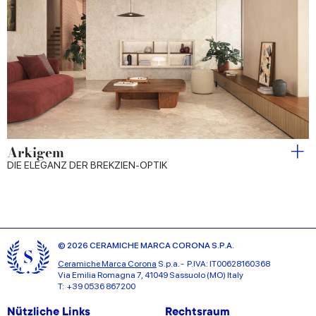
Arkigem
DIE ELEGANZ DER BREKZIEN-OPTIK
© 2026 CERAMICHE MARCA CORONA S.P.A.
Ceramiche Marca Corona
S.p.a. - P.IVA: IT00628160368
Via Emilia Romagna 7, 41049 Sassuolo (MO) Italy
T: +39 0536 867200
Nützliche Links
Rechtsraum