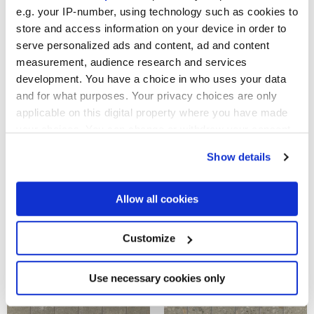
e.g. your IP-number, using technology such as cookies to
ARKISTYLE EARTH
ARKISTYLE SAND TESSERE
TESSERE
store and access information on your device in order to
serve personalized ads and content, ad and content
measurement, audience research and services
development. You have a choice in who uses your data
and for what purposes. Your privacy choices are only
applicable on this digital property where you have made
your choices. You can change or withdraw your consent
any time from the Cookie Declaration or by clicking on
Show details
the Privacy trigger icon.
ARKISTYLE CLAY TESSERE
ARKISTYLE LIMY TESSERE
If you allow, we would also like to:
Allow all cookies
Collect information about your geographical
location which can be accurate to within several
meters
Customize
Identify your device by actively scanning it for
specific characteristics (fingerprinting)
Find out more about how your personal data is processed
Use necessary cookies only
and set your preferences in the
details section
.