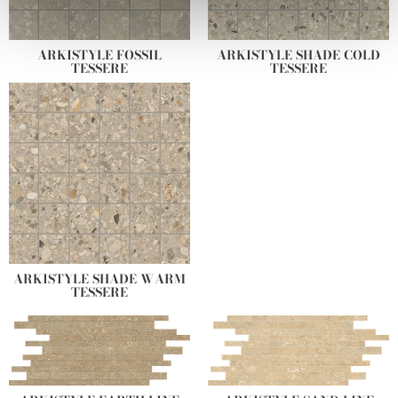
We use cookies to personalise content and ads, to
provide social media features and to analyse our traffic.
ARKISTYLE FOSSIL
ARKISTYLE SHADE COLD
We also share information about your use of our site with
TESSERE
TESSERE
our social media, advertising and analytics partners who
may combine it with other information that you’ve
provided to them or that they’ve collected from your use
of their services.
ARKISTYLE SHADE WARM
TESSERE