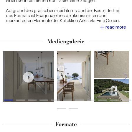
einen sehr raffinierten Kontrasteffekt erzeugen.
Aufgrund des grafischen Reichtums und der Besonderheit
des Formats ist Esagona eines der ikonischsten und
markantesten Elemente der Kollektion Arkistyle. Eine Option,
+
die sich für die Realisierung origineller Einbaulösungen eignet
read more
und zahlreiche Möglichkeiten zur individuellen Gestaltung
von Räumen eröffnet.
Mediengalerie
Formate