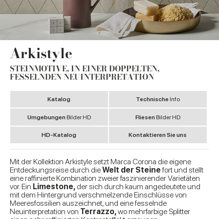
Arkistyle
STEINMOTIVE, IN EINER DOPPELTEN,
FESSELNDEN NEUINTERPRETATION
Katalog
Technische
Info
Umgebungen
Bilder HD
Fliesen
Bilder HD
HD-Katalog
Kontaktieren Sie uns
Mit der Kollektion Arkistyle setzt Marca Corona die eigene
Entdeckungsreise durch die
Welt der Steine
fort und stellt
eine raffinierte Kombination zweier faszinierender Varietäten
vor. Ein
Limestone,
der sich durch kaum angedeutete und
mit dem Hintergrund verschmelzende Einschlüsse von
Meeresfossilien auszeichnet, und eine fesselnde
Neuinterpretation von
Terrazzo,
wo mehrfarbige Splitter