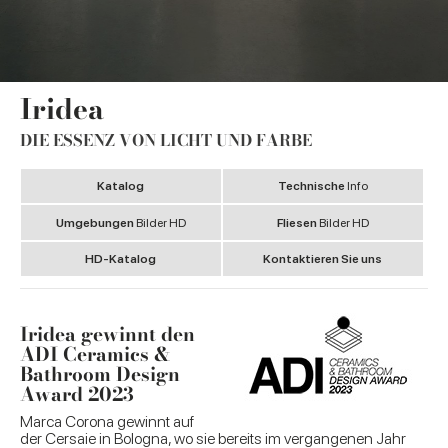
Iridea
DIE ESSENZ VON LICHT UND FARBE
Katalog
Technische
Info
Umgebungen
Bilder HD
Fliesen
Bilder HD
HD-Katalog
Kontaktieren Sie uns
Iridea gewinnt den
ADI Ceramics &
Bathroom Design
Award 2023
Marca Corona gewinnt auf
der Cersaie in Bologna, wo sie bereits im vergangenen Jahr