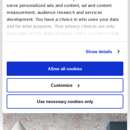
serve personalized ads and content, ad and content
measurement, audience research and services
development. You have a choice in who uses your data
and for what purposes. Your privacy choices are only
applicable on this digital property where you have made
your choices. You can change or withdraw your consent
any time from the Cookie Declaration or by clicking on
Show details
the Privacy trigger icon.
If you allow, we would also like to:
Allow all cookies
Collect information about your geographical
location which can be accurate to within several
meters
Customize
Miniature Fuoco
Identify your device by actively scanning it for
specific characteristics (fingerprinting)
Oxidierte Metalloptik Verleiht den Umgebungen Einen
Originellen und Raffinierten Charme
Find out more about how your personal data is processed
Use necessary cookies only
and set your preferences in the
details section
.
We use cookies to personalise content and ads, to
provide social media features and to analyse our traffic.