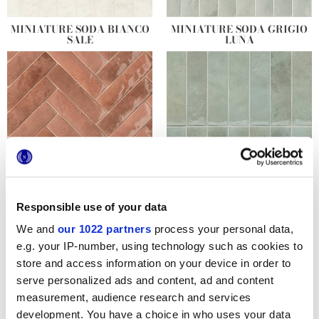
MINIATURE SODA BIANCO
MINIATURE SODA GRIGIO
SALE
LUNA
Responsible use of your data
MINIATURE SODA ROSA
MINIATURE SODA VERDE
CORALLO
PERLA
We and
our 1022 partners
process your personal data,
e.g. your IP-number, using technology such as cookies to
store and access information on your device in order to
serve personalized ads and content, ad and content
measurement, audience research and services
development. You have a choice in who uses your data