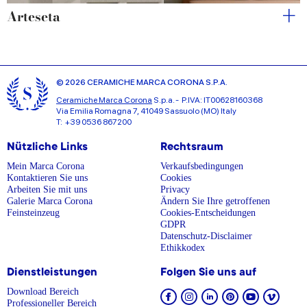
Arteseta
© 2026 CERAMICHE MARCA CORONA S.P.A.
Ceramiche Marca Corona
S.p.a. - P.IVA: IT00628160368
Via Emilia Romagna 7, 41049 Sassuolo (MO) Italy
T: +39 0536 867200
Nützliche Links
Rechtsraum
Mein Marca Corona
Verkaufsbedingungen
Kontaktieren Sie uns
Cookies
Arbeiten Sie mit uns
Privacy
Galerie Marca Corona
Ändern Sie Ihre getroffenen
Feinsteinzeug
Cookies-Entscheidungen
GDPR
Datenschutz-Disclaimer
Ethikkodex
Dienstleistungen
Folgen Sie uns auf
Download Bereich
Professioneller Bereich