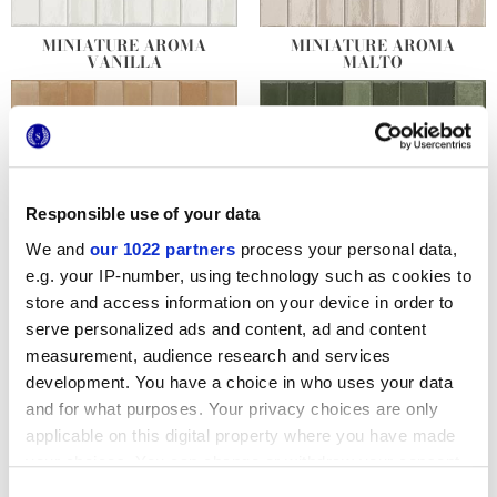
MINIATURE AROMA
MINIATURE AROMA
VANILLA
MALTO
Responsible use of your data
We and
our 1022 partners
process your personal data,
e.g. your IP-number, using technology such as cookies to
store and access information on your device in order to
MINIATURE AROMA
MINIATURE AROMA TIMO
serve personalized ads and content, ad and content
CANNELLA
measurement, audience research and services
development. You have a choice in who uses your data
and for what purposes. Your privacy choices are only
applicable on this digital property where you have made
your choices. You can change or withdraw your consent
any time from the Cookie Declaration or by clicking on