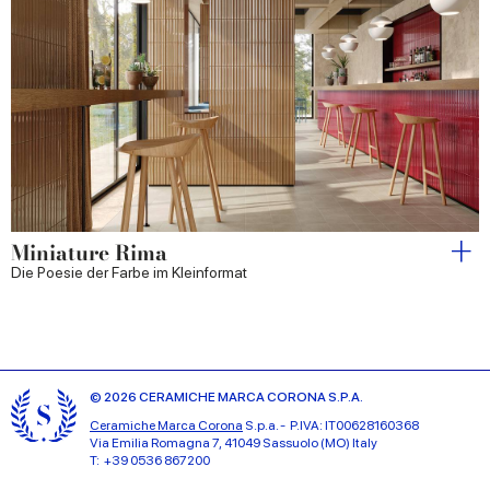
Miniature Rima
Die Poesie der Farbe im Kleinformat
© 2026 CERAMICHE MARCA CORONA S.P.A.
Ceramiche Marca Corona
S.p.a. - P.IVA: IT00628160368
Via Emilia Romagna 7, 41049 Sassuolo (MO) Italy
T: +39 0536 867200