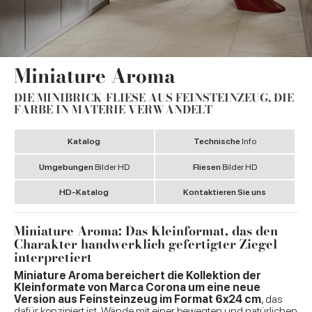
Miniature Aroma
DIE MINIBRICK-FLIESE AUS FEINSTEINZEUG, DIE
FARBE IN MATERIE VERWANDELT
Katalog
Technische
Info
Umgebungen
Bilder HD
Fliesen
Bilder HD
HD-Katalog
Kontaktieren Sie uns
Miniature Aroma: Das Kleinformat, das den
Charakter handwerklich gefertigter Ziegel
interpretiert
Miniature Aroma bereichert die Kollektion der
Kleinformate von Marca Corona um eine neue
Version aus Feinsteinzeug im Format 6x24 cm
, das
dafür konzipiert ist, Wände mit einer bewegten und natürlichen