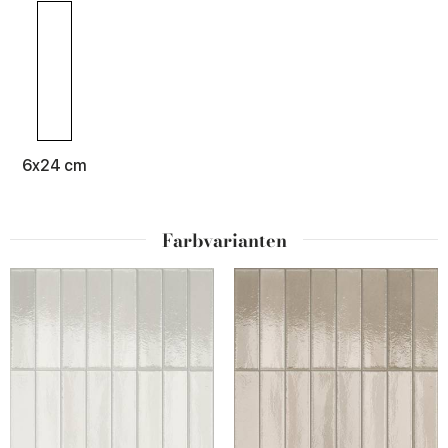
Verlegemuster – horizontal, vertikal oder versetzt – und bietet
große gestalterische Freiheit.
Miniature Aroma eignet sich für
Wandbeläge im Innen-
und Außenbereich
, ist für Wohn- und Gewerbebereiche
konzipiert und ermöglicht es, Wände, Nischen und
Bauvolumen mit einer dynamischen und zeitgemäßen
Oberfläche aufzuwerten.
6x24 cm
Farbvarianten