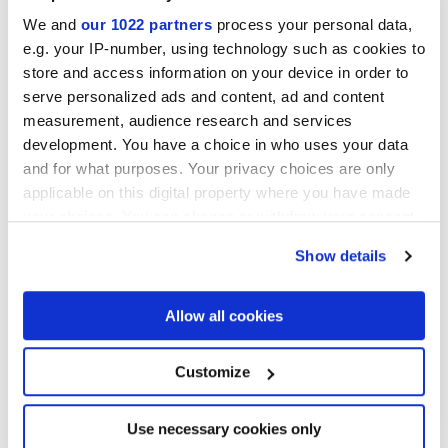
Multiforme
We and
our 1022 partners
process your personal data,
Характер в стиле «total look»
e.g. your IP-number, using technology such as cookies to
store and access information on your device in order to
serve personalized ads and content, ad and content
measurement, audience research and services
development. You have a choice in who uses your data
and for what purposes. Your privacy choices are only
applicable on this digital property where you have made
your choices. You can change or withdraw your consent
any time from the Cookie Declaration or by clicking on
Show details
the Privacy trigger icon.
Multiforme Dune
СТИЛИСТИЧЕСКАЯ ЭВОЛЮЦИЯ ПОД ЗНАКОМ
If you allow, we would also like to:
Allow all cookies
ЭКЛЕКТИЗМА
Collect information about your geographical
location which can be accurate to within several
meters
Customize
Identify your device by actively scanning it for
specific characteristics (fingerprinting)
Find out more about how your personal data is processed
Use necessary cookies only