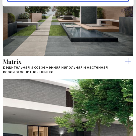
and set your preferences in the
details section
.
We use cookies to personalise content and ads, to
provide social media features and to analyse our traffic.
We also share information about your use of our site with
our social media, advertising and analytics partners who
may combine it with other information that you’ve
provided to them or that they’ve collected from your use
of their services.
Matrix
решительная и современная напольная и настенная
керамогранитная плитка