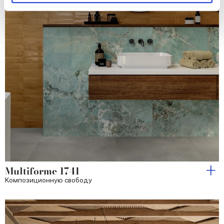
and set your preferences in the
details section
.
We use cookies to personalise content and ads, to
provide social media features and to analyse our traffic.
We also share information about your use of our site with
our social media, advertising and analytics partners who
may combine it with other information that you’ve
provided to them or that they’ve collected from your use
of their services.
Multiforme 1741
Kомпозиционную свободу