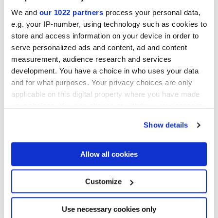
We and
our 1022 partners
process your personal data,
e.g. your IP-number, using technology such as cookies to
store and access information on your device in order to
serve personalized ads and content, ad and content
measurement, audience research and services
development. You have a choice in who uses your data
Multiforme
and for what purposes. Your privacy choices are only
Характер в стиле «total look»
applicable on this digital property where you have made
your choices. You can change or withdraw your consent
any time from the Cookie Declaration or by clicking on
Show details
the Privacy trigger icon.
If you allow, we would also like to:
Allow all cookies
Collect information about your geographical
location which can be accurate to within several
meters
Customize
Identify your device by actively scanning it for
specific characteristics (fingerprinting)
Find out more about how your personal data is processed
Use necessary cookies only