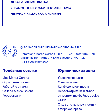
ДЕКОРАТИВНАЯ ПЛИТКА
КЕРАМОГРАНИТ С ЭФФЕКТОМ КИРПИЧА
ПЛИТКА С ЭФФЕКТОМ МАЙОЛИКИ
© 2026 CERAMICHE MARCA CORONA S.P.A.
Ceramiche Marca Corona
S.p.a. - P.IVA: IT00628160368
Via Emilia Romagna 7, 41049 Sassuolo (MO) Italy
T: +39 0536 867200
Полезные ссылки
Юридическая зона
Моя Marca Corona
Условия продажи
Обращайтесь к нам
Файлы cookie
Работайте с нами
Конфиденциальность
Galleria Marca Corona
Пересмотрите ваш выбор
Керамогранит
относительно файлов cookie
GDPR
Отказ от ответственности и
авторское право