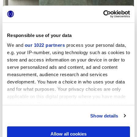
Responsible use of your data
We and
our 1022 partners
process your personal data,
e.g. your IP-number, using technology such as cookies to
store and access information on your device in order to
serve personalized ads and content, ad and content
measurement, audience research and services
development. You have a choice in who uses your data
and for what purposes. Your privacy choices are only
applicable on this digital property where you have made
your choices. You can change or withdraw your consent
any time from the Cookie Declaration or by clicking on
Show details
the Privacy trigger icon.
If you allow, we would also like to:
Allow all cookies