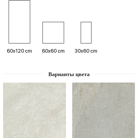
Corona на пути разработки коллекций для оформления
интерьеров. Эффект камня приобретает декоративную
направленность, предлагая изысканные графические
решения геометрического и цветочного толка.
Декоративное предложение варьируется от плиток
больших размеров
60x120
толщиной 2 см как для
интерьеров, так и для экстерьеров, до маленьких
7,5x30
см
.
60x120 cm
60x60 cm
30x60 cm
Варианты цвета