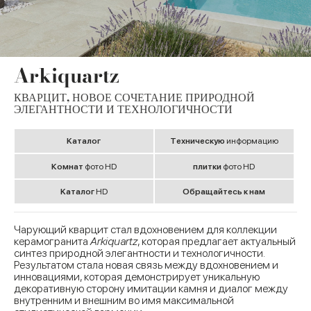
Arkiquartz
КВАРЦИТ, НОВОЕ СОЧЕТАНИЕ ПРИРОДНОЙ
ЭЛЕГАНТНОСТИ И ТЕХНОЛОГИЧНОСТИ
Kаталог
Tехническую
информацию
Комнат
фото HD
плитки
фото HD
Kаталог
HD
Обращайтесь к нам
Чарующий кварцит стал вдохновением для коллекции
керамогранита
Arkiquartz
, которая предлагает актуальный
синтез природной элегантности и технологичности.
Результатом стала новая связь между вдохновением и
инновациями, которая демонстрирует уникальную
декоративную сторону имитации камня и диалог между
внутренним и внешним во имя максимальной