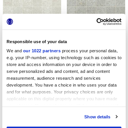
ARKIQUARTZ PEARL
ARKIQUARTZ ARCTIC
TESSERE
TESSERE
Responsible use of your data
We and
our 1022 partners
process your personal data,
e.g. your IP-number, using technology such as cookies to
store and access information on your device in order to
serve personalized ads and content, ad and content
measurement, audience research and services
development. You have a choice in who uses your data
and for what purposes. Your privacy choices are only
ARKIQUARTZ TITANIUM
ARKIQUARTZ PUMICE
TESSERE
TESSERE
applicable on this digital property where you have made
your choices. You can change or withdraw your consent
any time from the Cookie Declaration or by clicking on
Show details
the Privacy trigger icon.