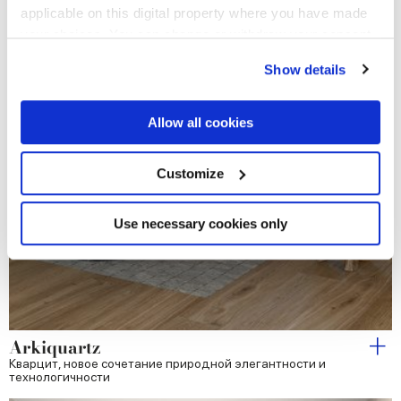
applicable on this digital property where you have made
your choices. You can change or withdraw your consent
any time from the Cookie Declaration or by clicking on
Show details
the Privacy trigger icon.
If you allow, we would also like to:
Allow all cookies
Collect information about your geographical
location which can be accurate to within several
meters
Customize
Identify your device by actively scanning it for
specific characteristics (fingerprinting)
Find out more about how your personal data is processed
Use necessary cookies only
and set your preferences in the
details section
.
We use cookies to personalise content and ads, to
provide social media features and to analyse our traffic.
We also share information about your use of our site with
Arkiquartz
our social media, advertising and analytics partners who
Кварцит, новое сочетание природной элегантности и
may combine it with other information that you’ve
технологичности
provided to them or that they’ve collected from your use