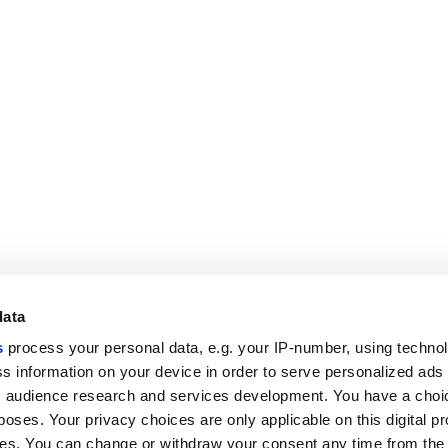
data
s
process your personal data, e.g. your IP-number, using techno
Полезные ссылки
Юридическая зона
s information on your device in order to serve personalized ads
 audience research and services development. You have a choi
Моя Marca Corona
Условия продажи
Обращайтесь к нам
Файлы cookie
poses. Your privacy choices are only applicable on this digital p
Работайте с нами
Конфиденциальность
s. You can change or withdraw your consent any time from the