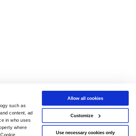
Allow all cookies
logy such as
Услуги
Следуйте за нами в
 and content, ad
Customize
ce in who uses
Зона загрузки
Территория профессионалов
roperty where
Use necessary cookies only
 Cookie