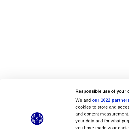
Responsible use of your 
We and
our 1022 partner
© 2026 CERAMICHE MARCA CORONA S.P.A.
cookies to store and acces
Ceramiche Marca Corona
S.p.a. - P.IVA: IT00628160368
and content measurement,
Via Emilia Romagna 7, 41049 Sassuolo (MO) Italy
your data and for what pur
T: +39 0536 867200
you have made your choice