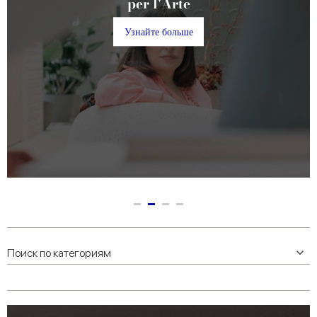
встретиться вновь»,
Premio Marca Corona
и выставка Пино
Деодато
Узнайте больше