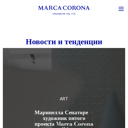
Новости и тенденции
EVENTS
Marca Corona на Art
City Bologna 2026.
Основные моменты и
рассказ о событиях в
Teatro San Leonardo:
конференция «Время