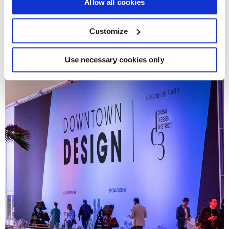
If you allow, we would also like to:
Allow all cookies
Collect information about your geographical
location which can be accurate to within several
meters
Customize
Identify your device by actively scanning it for
specific characteristics (fingerprinting)
Find out more about how your personal data is processed
Use necessary cookies only
and set your preferences in the
details section
.
We use cookies to personalise content and ads, to
provide social media features and to analyse our traffic.
We also share information about your use of our site with
our social media, advertising and analytics partners who
may combine it with other information that you’ve
provided to them or that they’ve collected from your use
of their services.