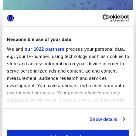
Responsible use of your data
We and
our 1022 partners
process your personal data,
e.g. your IP-number, using technology such as cookies to
store and access information on your device in order to
Art City Bologna 2026. Что посмотреть.
serve personalized ads and content, ad and content
Программа мероприятий Marca Corona per
measurement, audience research and services
l’Arte в театре S. Leonardo
development. You have a choice in who uses your data
Возвращаются инициативы Art City Bologna и Marca Corona
and for what purposes. Your privacy choices are only
per l'Arte, посвященные современному дизайну,
applicable on this digital property where you have made
архитектуре и скульптуре. Вот полная программа наших
мероприятий на 2026 год.
your choices. You can change or withdraw your consent
any time from the Cookie Declaration or by clicking on
Show details
the Privacy trigger icon.