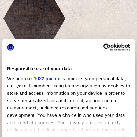
TEXTILE DARK
Responsible use of your data
We and
our 1022 partners
process your personal data,
DECORACIONES Y MOSAICOS
e.g. your IP-number, using technology such as cookies to
store and access information on your device in order to
serve personalized ads and content, ad and content
Otras decoraciones
measurement, audience research and services
development. You have a choice in who uses your data
and for what purposes. Your privacy choices are only
applicable on this digital property where you have made
TEXTILE SAND COPPER S/2
TEXTILE IVORY GOLD S/2