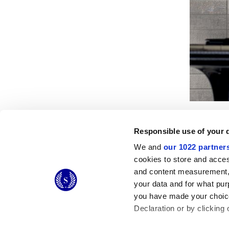
Responsible use of your 
We and
our 1022 partner
cookies to store and acces
and content measurement,
© 2026 CERAMICHE MARCA CORONA S.P.A.
your data and for what pur
Ceramiche Marca Corona
S.p.a. - P.IVA: IT00628160368
you have made your choice
Via Emilia Romagna 7, 41049 Sassuolo (MO) Italy
T: +39 0536 867200
Declaration or by clicking 