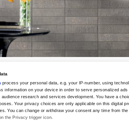
data
s
process your personal data, e.g. your IP-number, using techno
s information on your device in order to serve personalized ads
 audience research and services development. You have a choi
Enlaces útiles
Área jurídica
poses. Your privacy choices are only applicable on this digital p
Mi Marca Corona
Condiciones de venta
s. You can change or withdraw your consent any time from the
Contáctenos
Cookies
on the Privacy trigger icon.
Trabaja con nosotros
Privacidad
Galleria Marca Corona
Revise sus opciones d
Gres porcelánico
GDPR