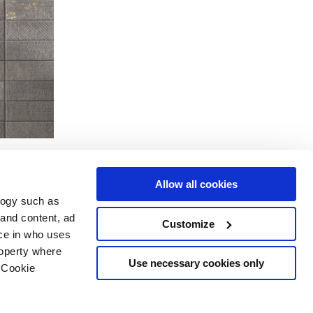
Allow all cookies
logy such as
 and content, ad
Customize
ce in who uses
Servicios
Síguenos en
roperty where
Área de descargas
Use necessary cookies only
 Cookie
Área profesional
e cookies