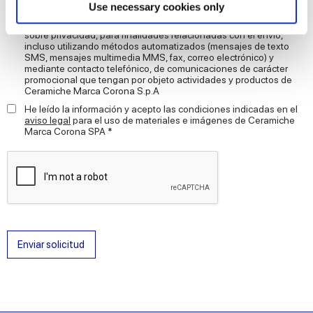
Find out more about how your personal data is processed
Use necessary cookies only
AUTORIZO el tratamiento de mis datos personales para las
and set your preferences in the
details section
.
finalidades de marketing descritas en la letra D) de
informativa
sobre privacidad, para finalidades relacionadas con el envío,
incluso utilizando métodos automatizados (mensajes de texto
We use cookies to personalise content and ads, to
SMS, mensajes multimedia MMS, fax, correo electrónico) y
mediante contacto telefónico, de comunicaciones de carácter
provide social media features and to analyse our traffic.
promocional que tengan por objeto actividades y productos de
We also share information about your use of our site with
Ceramiche Marca Corona S.p.A
our social media, advertising and analytics partners who
He leído la información y acepto las condiciones indicadas en el
aviso legal
para el uso de materiales e imágenes de Ceramiche
may combine it with other information that you’ve
Marca Corona SPA *
provided to them or that they’ve collected from your use
of their services.
Enviar solicitud