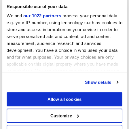
Responsible use of your data
We and
our 1022 partners
process your personal data,
Colecciones de interés
e.g. your IP-number, using technology such as cookies to
store and access information on your device in order to
serve personalized ads and content, ad and content
measurement, audience research and services
development. You have a choice in who uses your data
and for what purposes. Your privacy choices are only
applicable on this digital property where you have made
your choices. You can change or withdraw your consent
any time from the Cookie Declaration or by clicking on
Show details
the Privacy trigger icon.
If you allow, we would also like to:
Allow all cookies
Collect information about your geographical
location which can be accurate to within several
meters
Customize
Autorizo el tratamiento de mis datos con el fin de dar prosecución
Identify your device by actively scanning it for
a mi solicitud conforme la letra C) de la nota
informativa
sobre
specific characteristics (fingerprinting)
privacidad. *