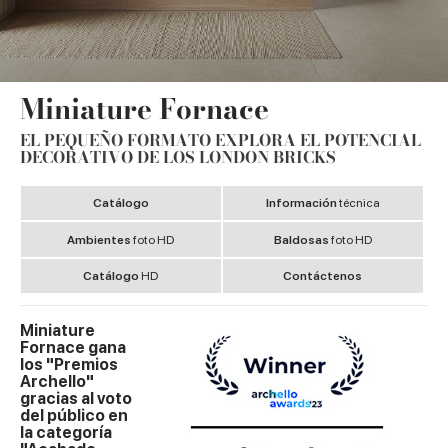
Miniature Fornace
EL PEQUEÑO FORMATO EXPLORA EL POTENCIAL
DECORATIVO DE LOS LONDON BRICKS
Catálogo
Información
técnica
Ambientes
foto HD
Baldosas
foto HD
Catálogo
HD
Contáctenos
Miniature
Fornace gana
los "Premios
Archello"
gracias al voto
del público en
la categoría