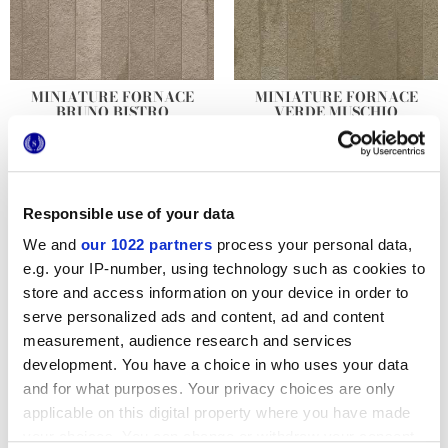
MINIATURE FORNACE
MINIATURE FORNACE
BRUNO BISTRO
VERDE MUSCHIO
DECORACIONES Y MOSAICOS
Responsible use of your data
We and
our 1022 partners
process your personal data,
Otras decoraciones
e.g. your IP-number, using technology such as cookies to
store and access information on your device in order to
serve personalized ads and content, ad and content
measurement, audience research and services
development. You have a choice in who uses your data
and for what purposes. Your privacy choices are only
applicable on this digital property where you have made
your choices. You can change or withdraw your consent