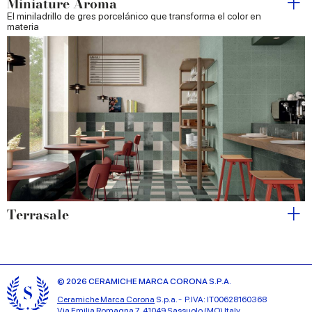
Miniature Aroma
El miniladrillo de gres porcelánico que transforma el color en
materia
Terrasale
© 2026 CERAMICHE MARCA CORONA S.P.A.
Ceramiche Marca Corona
S.p.a. - P.IVA: IT00628160368
Via Emilia Romagna 7, 41049 Sassuolo (MO) Italy