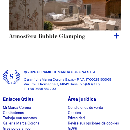
Atmosfera Bubble Glamping
© 2026 CERAMICHE MARCA CORONA S.P.A.
Ceramiche Marca Corona
S.p.a. - P.IVA: IT00628160368
Via Emilia Romagna 7, 41049 Sassuolo (MO) Italy
T: +39 0536 867200
Enlaces útiles
Área jurídica
Mi Marca Corona
Condiciones de venta
Contáctenos
Cookies
Trabaja con nosotros
Privacidad
Galleria Marca Corona
Revise sus opciones de cookies
Gres porcelánico
GDPR