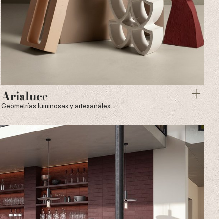
Arialuce
Geometrías luminosas y artesanales.