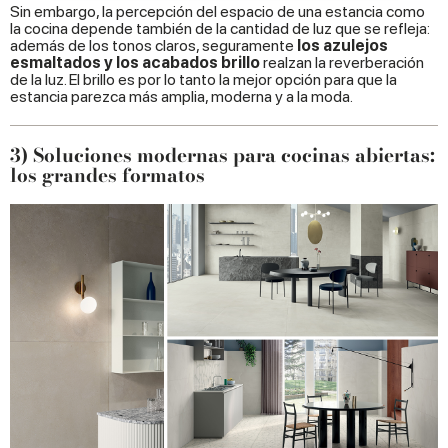
Sin embargo, la percepción del espacio de una estancia como
may combine it with other information that you’ve
la cocina depende también de la cantidad de luz que se refleja:
además de los tonos claros, seguramente
los azulejos
provided to them or that they’ve collected from your use
esmaltados y los acabados brillo
realzan la reverberación
of their services.
de la luz. El brillo es por lo tanto la mejor opción para que la
estancia parezca más amplia, moderna y a la moda.
3) Soluciones modernas para cocinas abiertas:
los grandes formatos