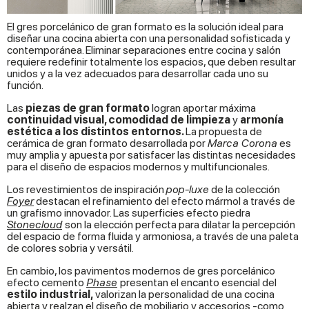
El gres porcelánico de gran formato es la solución ideal para
diseñar una cocina abierta con una personalidad sofisticada y
contemporánea. Eliminar separaciones entre cocina y salón
requiere redefinir totalmente los espacios, que deben resultar
unidos y a la vez adecuados para desarrollar cada uno su
función.
Las
piezas de gran formato
logran aportar máxima
continuidad visual, comodidad de limpieza
y
armonía
estética a los distintos entornos.
La propuesta de
cerámica de gran formato desarrollada por
Marca Corona
es
muy amplia y apuesta por satisfacer las distintas necesidades
para el diseño de espacios modernos y multifuncionales.
Los revestimientos de inspiración
pop-luxe
de la colección
Foyer
destacan el refinamiento del efecto mármol a través de
un grafismo innovador. Las superficies efecto piedra
Stonecloud
son la elección perfecta para dilatar la percepción
del espacio de forma fluida y armoniosa, a través de una paleta
de colores sobria y versátil.
En cambio, los pavimentos modernos de gres porcelánico
efecto cemento
Phase
presentan el encanto esencial del
estilo industrial,
valorizan la personalidad de una cocina
abierta y realzan el diseño de mobiliario y accesorios -como