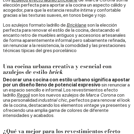
elección perfecta para aportar a la cocina un aspecto cálido y
acogedor, para que la estancia resulte íntima y confortable
gracias a las texturas suaves, en tonos beige y rojo.
Los azulejos formato ladrillo de
Bricklane
son la elección
perfecta para renovar el estilo de la cocina, destacando el
encanto retro de muebles antiguos y accesorios artesanales
de forma aparentemente informal pero sabiamente refinada,
sin renunciar a la resistencia, la comodidad y las prestaciones
técnicas típicas del gres porcelánico
Una cocina urbana creativa y esencial con
azulejos de estilo
brick
Decorar una cocina con estilo urbano significa apostar
por un diseño lleno de potencial expresivo
sin renunciar a
un espacio sencillo e informal. Los revestimientos efecto
ladrillo
Regoli
son los nuevos azulejos de
Marca Corona
con
una personalidad
industrial chic
, perfectos para renovar el look
de la cocina, destacando los elementos
vintage
ya presentes y
ofreciendo una amplia gama de colores de diferente
intensidades y acabados.
¿Qué va mejor para los revestimientos efecto