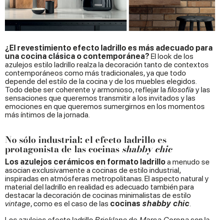
¿El revestimiento efecto ladrillo es más adecuado para
una cocina clásica o contemporánea?
El look de los
azulejos estilo ladrillo realza la decoración tanto de contextos
contemporáneos como más tradicionales, ya que todo
depende del estilo de la cocina y de los muebles elegidos.
Todo debe ser coherente y armonioso, reflejar la
filosofía
y las
sensaciones que queremos transmitir a los invitados y las
emociones en que queremos sumergirnos en los momentos
más íntimos de la jornada.
No sólo industrial: el efecto ladrillo es
protagonista de las cocinas
shabby chic
Los azulejos cerámicos en formato ladrillo
a menudo se
asocian exclusivamente a cocinas de estilo industrial,
inspiradas en atmósferas metropolitanas. El aspecto natural y
material del ladrillo en realidad es adecuado también para
destacar la decoración de cocinas minimalistas de estilo
vintage
, como es el caso de las
cocinas
shabby chic
.
Los
azulejos efecto ladrillo
Bricklane
de
Marca Corona
son la