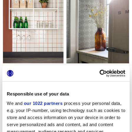
Al buscar la solución cerámica perfecta para una cocina nos
encontramos con tal variedad de propuestas que a veces se
pierde de vista una de las elecciones más clásicas y
funcionales: los
tonos claros
. No siempre los colores vivos
Responsible use of your data
son la mejor opción para revestimientos y pavimentos de
cocina y comedor.
We and
our 1022 partners
process your personal data,
Las baldosas y azulejos de tonos claros son la solución
e.g. your IP-number, using technology such as cookies to
perfecta para ampliar la percepción del espacio
, siendo
store and access information on your device in order to
así ideales para un gusto fresco y sobrio en una cocina de
serve personalized ads and content, ad and content
pequeñas dimensiones. Los pavimentos y los revestimientos
claros reflejan más la luz en la estancia y tienden a suavizar y
measurement, audience research and services