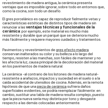
revestimiento de madera antigua, la cerámica presenta
ventajas que es imposible ignorar, sobre todo en entornos que,
como la cocina, son todo un desafío.
El gres porcelánico es capaz de reproducir fielmente vetas y
características estéticas de distintos tipos de madera sin
renunciar a las
ventajas técnicas y funcionales de la
cerámica
: por ejemplo, este material es mucho más
resistente y durable que un parqué que se deteriora mucho
más fácilmente y requiere mayores cuidados y tratamientos.
Pavimentos y revestimientos de
gres efecto madera
conservan inalterados su color y su belleza a lo largo del
tiempo, resisten a las manchas, son fáciles de mantener y no
les afecta la luz, causa principal de la decoloración del material
en los pavimentos de madera natural.
La cerámica -al contrario de los listones de madera natural-
resistente a arañazos, impactos y suciedad en el suelo o a la
caída accidental de utensilios de cocina. Además, en la remota
hipótesis de que una
pieza de cerámica
sufriera daños
superficiales evidentes, se podría reemplazar fácilmente: en
cambio, sustituir una tabla de madera resulta complejo, puesto
que la pieza nueva sería muy distinta por tono y desgaste
respecto a las demás colocadas anteriormente.