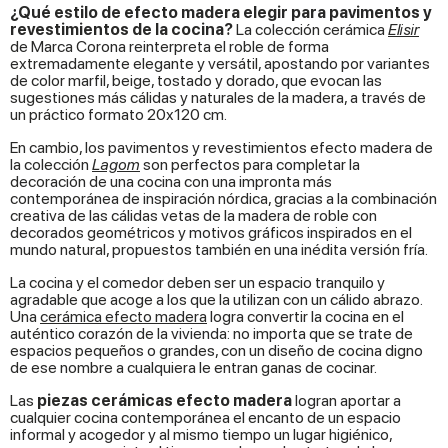
¿Qué estilo de efecto madera elegir para pavimentos y
revestimientos de la cocina?
La colección cerámica
Elisir
de Marca Corona reinterpreta el roble de forma
extremadamente elegante y versátil, apostando por variantes
de color marfil, beige, tostado y dorado, que evocan las
sugestiones más cálidas y naturales de la madera, a través de
un práctico formato 20x120 cm.
En cambio, los pavimentos y revestimientos efecto madera de
la colección
Lagom
son perfectos para completar la
decoración de una cocina con una impronta más
contemporánea de inspiración nórdica, gracias a la combinación
creativa de las cálidas vetas de la madera de roble con
decorados geométricos y motivos gráficos inspirados en el
mundo natural, propuestos también en una inédita versión fría.
La cocina y el comedor deben ser un espacio tranquilo y
agradable que acoge a los que la utilizan con un cálido abrazo.
Una
cerámica efecto madera
logra convertir la cocina en el
auténtico corazón de la vivienda: no importa que se trate de
espacios pequeños o grandes, con un diseño de cocina digno
de ese nombre a cualquiera le entran ganas de cocinar.
Las
piezas cerámicas efecto madera
logran aportar a
cualquier cocina contemporánea el encanto de un espacio
informal y acogedor y al mismo tiempo un lugar higiénico,