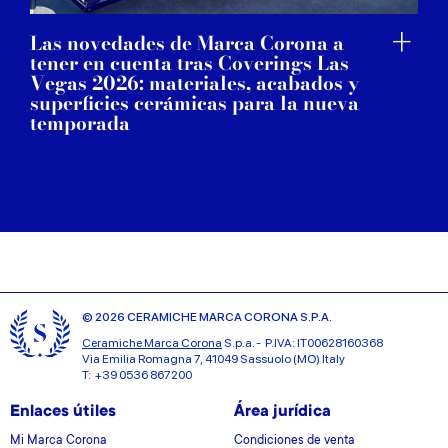
Las novedades de Marca Corona a
tener en cuenta tras Coverings Las
Vegas 2026: materiales, acabados y
superficies cerámicas para la nueva
temporada
© 2026 CERAMICHE MARCA CORONA S.P.A.
Ceramiche Marca Corona
S.p.a. - P.IVA: IT00628160368
Via Emilia Romagna 7, 41049 Sassuolo (MO) Italy
T: +39 0536 867200
Enlaces útiles
Área jurídica
Mi Marca Corona
Condiciones de venta