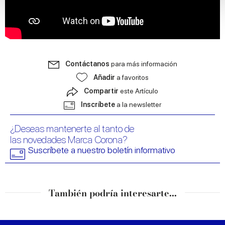
We use cookies to personalise content and ads, to
provide social media features and to analyse our traffic.
We also share information about your use of our site with
our social media, advertising and analytics partners who
may combine it with other information that you’ve
provided to them or that they’ve collected from your use
Contáctanos
para más información
of their services.
Añadir
a favoritos
Compartir
este Artículo
Inscríbete
a la newsletter
¿Deseas mantenerte al tanto de
las novedades Marca Corona?
Suscríbete a nuestro boletín informativo
También podría interesarte...