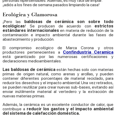
personas hipersensibles. Además, es muy fácil de limpiar:
¡adiós a los fines de semana pasados limpiando la casa!
Ecológica y Glamorosa
¡Pero las
baldosas de cerámica son sobre todo
ecológicas
! Se producen de acuerdo con
estrictos
estándares internacionales
en materia de reducción de la
contaminación e impacto ambiental durante las fases de
abastecimiento y producción.
El compromiso
ecológico
de Marca Corona y otros
productores pertenecientes a
Confindustria Ceramica
está garantizado por las numerosas certificaciones y
declaraciones medioambientales.
Las baldosas de cerámica
están hechas solo con materias
primas de origen natural, como arenas y arcillas, y pueden
contener diferentes porcentajes de material reciclado, para
reducir los desechos y el impacto ambiental. Una vez retirados,
se pueden reutilizar para crear nuevas sub-bases, evitando así
enviar inútilmente material al vertedero y la extracción de
nuevas materias primas.
Además, la cerámica es un excelente conductor de calor, que
contribuye a
reducir los gastos y el impacto ambiental
del sistema de calefacción doméstica.