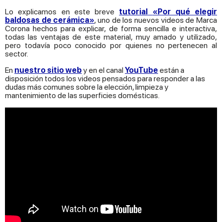
Lo explicamos en este breve
tutorial
«Por qué elegir
baldosas de cerámica»
, uno de los nuevos videos de Marca
Corona hechos para explicar, de forma sencilla e interactiva,
todas las ventajas de este material, muy amado y utilizado,
pero todavía poco conocido por quienes no pertenecen al
sector.
En
nuestro sitio web
y en el canal
YouTube
están a
disposición todos los videos pensados para responder a las
dudas más comunes sobre la elección, limpieza y
mantenimiento de las superficies domésticas.