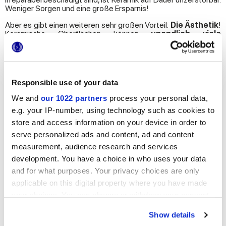
Weniger Sorgen und eine große Ersparnis!
Aber es gibt einen weiteren sehr großen Vorteil:
Die Ästhetik
!
Keramische Oberflächen können
unendlich viele
Materialien, Effekte, Farben, Muster und sogar 3D-
Reliefs perfekt reproduzieren
, so dass Sie die
Umgebungen Ihrer Träume gestalten können!
Marca Corona
,
die seit jeher darauf bedacht ist, die Anforderungen der
Verbraucher und die neuesten Trends aus der Welt des
Responsible use of your data
Designs aufzufangen, bietet zahlreiche Keramikkollektionen,
die sich in Stil und Optik unterscheiden. Sie wurden entworfen,
We and
our 1022 partners
process your personal data,
um auf die verschiedenen Bedürfnisse einzugehen und jeden
Anspruch zu erfüllen.
e.g. your IP-number, using technology such as cookies to
store and access information on your device in order to
Keramikfliesen bieten ein Höchstmaß an Vielseitigkeit
serve personalized ads and content, ad and content
in vielen Formaten: Das Angebot von Marca Corona reicht von
kleinformatigen Fliesen aus der
Produktionslinie 1741
,
measurement, audience research and services
Zementoptik-Fliesen mit Retro- oder Design-Charakter, bis hin
development. You have a choice in who uses your data
zu den großen ultradünnen Platten. Das Angebot der Platten im
Großformat umfasst eine unglaubliche Bandbreite an
and for what purposes. Your privacy choices are only
Oberflächen, von
Holz-
bis zur
Naturstein-Optik,
über kostbare
applicable on this digital property where you have made
Marmor-Optik bis zur anspruchsvollen
Boiserie
mit stofflicher
your choices. You can change or withdraw your consent
Inspiration und Oberflächen im ethnischen Stil.
any time from the Cookie Declaration or by clicking on
Show details
the Privacy trigger icon.