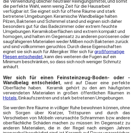
die Verwendung üblicher neutraler Reinigungsmittel, und somit
die perfekte Wahl, wenn wenig Zeit für die Hausarbeit
verfügbar ist. Sie eignet sich für offene Räume und stark
betretene Umgebungen. Keramische Wandbeläge halten
Pilzen, Bakterien und Schimmel stand und eignen sich daher
besonders gut für das Badezimmer oder extrem feuchte
Umgebungen. Keramikoberflächen sind extrem kompakt und
homogen, und halten im Gegensatz zu anderen poröseren oder
saugfähigeren Materialien weder Milben noch Bakterien zurück
und sind vollkommen geruchlos. Durch diese Eigenschaften
eignet sie sich auch für Allergiker. Wer sich für
großformatige
Fliesen entscheidet
, kann des weiteren die Fugen auf ein
Minimum beschränken, so dass sich noch weniger Schmutz
anhäuft.
Wer sich für einen Feinsteinzeug-Boden- oder -
Wandbelag entscheidet
, wird auf Dauer eine perfekte
Oberfläche haben. Keramik gehört zu den am häufigsten
verwendeten Materialien in großen öffentlichen Räumen in
Hotels
, Einkaufszentren und stark betretenen Umgebungen.
Sie werden Ihre Räume in völliger Ruhe bewohnen können, ohne
sich Sorgen über Kratzer, Trittspuren und durch das
Verschieben von Möbeln verursachte Schrammen bzw. andere
oberflächliche Schäden machen zu müssen: Im Gegensatz zu
anderen Materialien, die in der Regel nach einigen Jahren
irreparabel beschädigt sind, ist Keramik auf Dauer unzerstörbar.