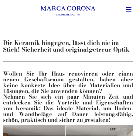
Die Keramik hingegen, lässt dich nie im
Stich! Sicherheit und originalgetreue Optik
Wollen Sie Ihr Haus renovieren oder einen
neuen Geschäftsraum gestalten, haben aber
keine konkrete Idee über die Materialien und
Lösungen, die Sie anwenden können?
Nehmen Sie sich ein paar Minuten Zeit und
entdecken Sie die
Vorteile und Eigenschaften
von Keramik
: Das ideale Material, um Boden-
und Wandbeläge auf Dauer leistungsfähig,
schön, praktisch und sicher zu gestalten!