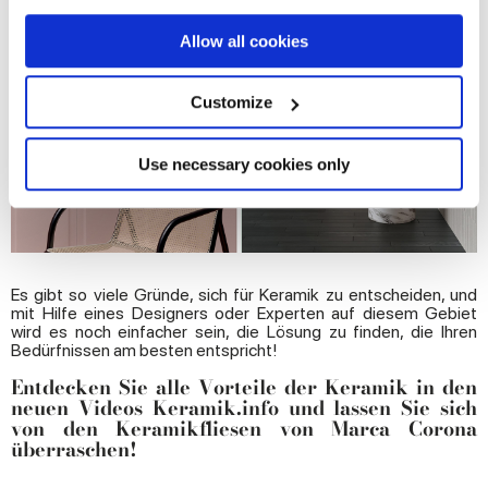
If you allow, we would also like to:
Allow all cookies
Collect information about your geographical
location which can be accurate to within several
meters
Customize
Identify your device by actively scanning it for
specific characteristics (fingerprinting)
Find out more about how your personal data is processed
Use necessary cookies only
and set your preferences in the
details section
.
We use cookies to personalise content and ads, to
provide social media features and to analyse our traffic.
We also share information about your use of our site with
Es gibt so viele Gründe, sich für Keramik zu entscheiden, und
mit Hilfe eines Designers oder Experten auf diesem Gebiet
our social media, advertising and analytics partners who
wird es noch einfacher sein, die Lösung zu finden, die Ihren
may combine it with other information that you’ve
Bedürfnissen am besten entspricht!
provided to them or that they’ve collected from your use
Entdecken Sie alle Vorteile der Keramik in den
of their services.
neuen Videos
Keramik.info
und lassen Sie sich
von den
Keramikfliesen von Marca Corona
überraschen!