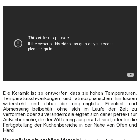
Die Keramik ist so entworfen, dass sie hohen Temperaturen,
Temperaturschwankungen und atmosphärischen Einflüssen
widersteht und dabei die ursprüngliche Ebenheit und
Abmessung beibehält, ohne sich im Laufe der Zeit zu
verformen oder zu verändern; sie eignet sich daher perfekt für
Außenbereiche, die der Witterung ausgesetzt sind, oder für die
Fertigstellung der Küchenbereiche in der Nähe von Ofen und
Herd.