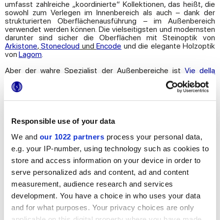
umfasst zahlreiche „koordinierte“ Kollektionen, das heißt, die
sowohl zum Verlegen im Innenbereich als auch – dank der
strukturierten Oberflächenausführung – im Außenbereich
verwendet werden können. Die vielseitigsten und modernsten
darunter sind sicher die Oberflächen mit Steinoptik von
Arkistone
,
Stonecloud
und
Encode
und die elegante Holzoptik
von
Lagom
.
Aber der wahre Spezialist der Außenbereiche ist
Vie della
Pietra
,
eine ausschließlich dem Outdoorbereich gewidmete
Kollektion aus Feinsteinzeug. Die Serie Vie della Pietra, die
entstanden ist, um den Umgebungen „
en plein air
“ eine
authentische, aber ausgesuchte Persönlichkeit zu verleihen,
besteht aus 7 verschiedenen Grafiken, deren Inspiration jeweils
von einem unterschiedlichen Naturstein stammt, ist in zwei
Responsible use of your data
kleinen modularen Formaten erhältlich, die ideal sind, um
großflächige Außenbereiche zur Geltung zu bringen, aber auch,
We and
our 1022 partners
process your personal data,
um engere Umgebungen stilvoll persönlich zu gestalten. Die
e.g. your IP-number, using technology such as cookies to
vielfältige und ausgewogene Farbpalette passt nicht nur
store and access information on your device in order to
perfekt zu klassischen Stilen, sondern auch zu modernen
Räumen mit minimalistischer, farbiger und exotischer
serve personalized ads and content, ad and content
Einrichtung. Die neuen Fußböden Marca Corona sind perfekt,
measurement, audience research and services
um die Outdoor-Umgebungen immer aktuell und unglaublich
trendy zu gestalten. Für die anspruchsvollsten Wohn- und
development. You have a choice in who uses your data
Geschäftsprojekte ist Vie della Pietra auch in der Version
and for what purposes. Your privacy choices are only
HiThick erhältlich, der verstärkten, 20 mm dicken Variante, die
applicable on this digital property where you have made