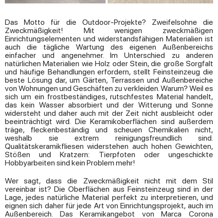
Das Motto für die Outdoor-Projekte? Zweifelsohne die
Zweckmäßigkeit! Mit wenigen zweckmäßigen
Einrichtungselementen und widerstandsfähigen Materialien ist
auch die tägliche Wartung des eigenen Außenbereichs
einfacher und angenehmer. Im Unterschied zu anderen
natürlichen Materialien wie Holz oder Stein, die große Sorgfalt
und häufige Behandlungen erfordern, stellt Feinsteinzeug die
beste Lösung dar, um Gärten, Terrassen und Außenbereiche
von Wohnungen und Geschäften zu verkleiden. Warum? Weil es
sich um ein frostbeständiges, rutschfestes Material handelt,
das kein Wasser absorbiert und der Witterung und Sonne
widersteht und daher auch mit der Zeit nicht ausbleicht oder
beeinträchtigt wird. Die Keramikoberflächen sind außerdem
träge, fleckenbeständig und scheuen Chemikalien nicht,
weshalb sie extrem reinigungsfreundlich sind.
Qualitätskeramikfliesen widerstehen auch hohen Gewichten,
Stößen und Kratzern: Tierpfoten oder ungeschickte
Hobbyarbeiten sind kein Problem mehr!
Wer sagt, dass die Zweckmäßigkeit nicht mit dem Stil
vereinbar ist? Die Oberflächen aus Feinsteinzeug sind in der
Lage, jedes natürliche Material perfekt zu interpretieren, und
eignen sich daher für jede Art von Einrichtungsprojekt, auch im
Außenbereich. Das Keramikangebot von Marca Corona