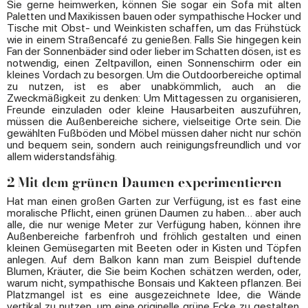
Sie gerne heimwerken, können Sie sogar ein Sofa mit alten
Paletten und Maxikissen bauen oder sympathische Hocker und
Tische mit Obst- und Weinkisten schaffen, um das Frühstück
wie in einem Straßencafé zu genießen. Falls Sie hingegen kein
Fan der Sonnenbäder sind oder lieber im Schatten dösen, ist es
notwendig, einen Zeltpavillon, einen Sonnenschirm oder ein
kleines Vordach zu besorgen. Um die Outdoorbereiche optimal
zu nutzen, ist es aber unabkömmlich, auch an die
Zweckmäßigkeit zu denken: Um Mittagessen zu organisieren,
Freunde einzuladen oder kleine Hausarbeiten auszuführen,
müssen die Außenbereiche sichere, vielseitige Orte sein. Die
gewählten Fußböden und Möbel müssen daher nicht nur schön
und bequem sein, sondern auch reinigungsfreundlich und vor
allem widerstandsfähig.
2 Mit dem grünen Daumen experimentieren
Hat man einen großen Garten zur Verfügung, ist es fast eine
moralische Pflicht, einen grünen Daumen zu haben… aber auch
alle, die nur wenige Meter zur Verfügung haben, können ihre
Außenbereiche farbenfroh und fröhlich gestalten und einen
kleinen Gemüsegarten mit Beeten oder in Kisten und Töpfen
anlegen. Auf dem Balkon kann man zum Beispiel duftende
Blumen, Kräuter, die Sie beim Kochen schätzen werden, oder,
warum nicht, sympathische Bonsais und Kakteen pflanzen. Bei
Platzmangel ist es eine ausgezeichnete Idee, die Wände
vertikal zu nutzen, um eine originelle grüne Ecke zu gestalten.