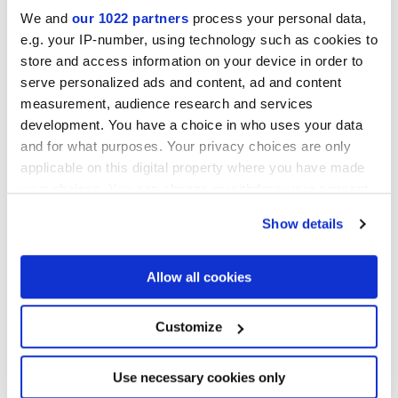
We and
our 1022 partners
process your personal data,
e.g. your IP-number, using technology such as cookies to
store and access information on your device in order to
LONGARINE BRIO AGAVE
LONGARINE BRIO
serve personalized ads and content, ad and content
FIORDALISO
measurement, audience research and services
development. You have a choice in who uses your data
and for what purposes. Your privacy choices are only
applicable on this digital property where you have made
your choices. You can change or withdraw your consent
any time from the Cookie Declaration or by clicking on
Show details
the Privacy trigger icon.
If you allow, we would also like to:
Allow all cookies
LONGARINE BRIO
LONGARINE BRIO MIRTO
Collect information about your geographical
PIMENTO
location which can be accurate to within several
meters
Customize
Identify your device by actively scanning it for
specific characteristics (fingerprinting)
Find out more about how your personal data is processed
Use necessary cookies only
and set your preferences in the
details section
.