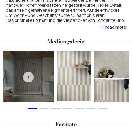
natürlichen Farben inspirieren, so wie der Zementleim in
handwerklichen Werkstätten hergestellt wurde. Jedes Detail,
das an fein gemahlene Pigmente erinnert, wurde entwickelt,
um Wohn- und Geschäftsräume zu harmonisieren.
Das originelle Format und die Vielseitigkeit von Longarine Brio
+
machen aus jedem Raum einen Raum des persönlichen
read more
Ausdrucks, denn es bietet eine große Auswahl an
Verlegemustern, sowohl für den Boden als auch für die Wand,
und lässt sich auch an große gebogene Volumen anpassen.
Mediengalerie
Formate