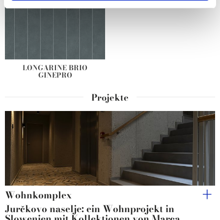
We use cookies to personalise content and ads, to
provide social media features and to analyse our traffic.
We also share information about your use of our site with
our social media, advertising and analytics partners who
LONGARINE BRIO
may combine it with other information that you’ve
GINEPRO
provided to them or that they’ve collected from your use
of their services.
Projekte
Wohnkomplex
Jurčkovo naselje: ein Wohnprojekt in
Slowenien mit Kollektionen von Marca