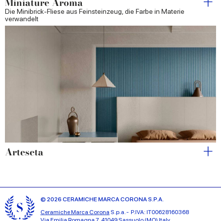
Miniature Aroma
Die Minibrick-Fliese aus Feinsteinzeug, die Farbe in Materie
verwandelt
Arteseta
© 2026 CERAMICHE MARCA CORONA S.P.A.
Ceramiche Marca Corona
S.p.a. - P.IVA: IT00628160368
Via Emilia Romagna 7, 41049 Sassuolo (MO) Italy