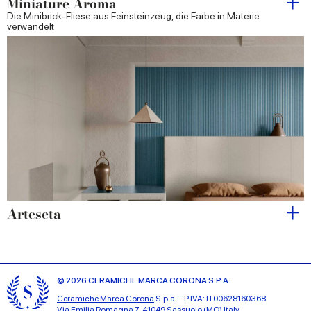
Miniature Aroma
Die Minibrick-Fliese aus Feinsteinzeug, die Farbe in Materie
verwandelt
Arteseta
© 2026 CERAMICHE MARCA CORONA S.P.A.
Ceramiche Marca Corona
S.p.a. - P.IVA: IT00628160368
Via Emilia Romagna 7, 41049 Sassuolo (MO) Italy