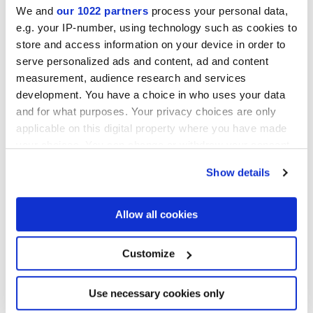
We and
our 1022 partners
process your personal data,
e.g. your IP-number, using technology such as cookies to
store and access information on your device in order to
LONGARINE BRIO AGAVE
LONGARINE BRIO
serve personalized ads and content, ad and content
FIORDALISO
measurement, audience research and services
development. You have a choice in who uses your data
and for what purposes. Your privacy choices are only
applicable on this digital property where you have made
your choices. You can change or withdraw your consent
any time from the Cookie Declaration or by clicking on
Show details
the Privacy trigger icon.
If you allow, we would also like to:
Allow all cookies
Collect information about your geographical
LONGARINE BRIO
LONGARINE BRIO MIRTO
location which can be accurate to within several
PIMENTO
meters
Customize
Identify your device by actively scanning it for
specific characteristics (fingerprinting)
Find out more about how your personal data is processed
Use necessary cookies only
and set your preferences in the
details section
.