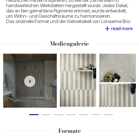
natürlichen Farben inspirieren, so wie der Zementleim in
handwerklichen Werkstätten hergestellt wurde. Jedes Detail,
das an fein gemahlene Pigmente erinnert, wurde entwickelt,
um Wohn- und Geschäftsräume zu harmonisieren.
Das originelle Format und die Vielseitigkeit von Longarine Brio
+
machen aus jedem Raum einen Raum des persönlichen
read more
Ausdrucks, denn es bietet eine große Auswahl an
Verlegemustern, sowohl für den Boden als auch für die Wand,
und lässt sich auch an große gebogene Volumen anpassen.
Mediengalerie
Formate