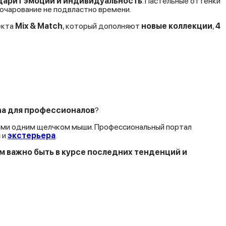
дарит эмоции и индивидуальность
. Пастельные оттенки
е очарование не подвластно времени.
екта
Mix & Match
, который дополняют
новые коллекции
,
4
na для профессионалов
?
иями одним щелчком мыши. Профессиональный портал
а
и
экстерьера
.
 важно быть в курсе последних тенденций и