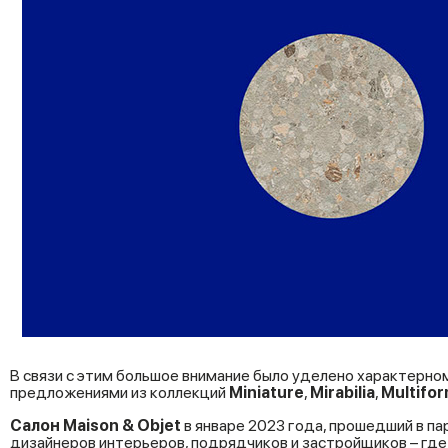
В связи с этим большое внимание было уделено характерно
предложениями из коллекций
Miniature
,
Mirabilia
,
Multifo
Салон Maison & Objet
в январе 2023 года, прошедший в п
дизайнеров интерьеров, подрядчиков и застройщиков – гд