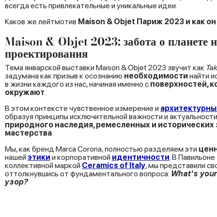
всегда есть привлекательные и уникальные идеи.
Каков же лейтмотив
Maison & Objet Париж 2023 и как 
Maison & Objet 2023: забота о планете н
проектирования
Тема январской выставки Maison & Objet 2023 звучит как
Tak
задумана как призыв к осознанию
необходимости
найти и
в жизни каждого из нас, начиная именно с
поверхностей, к
окружают
.
В этом контексте чувственное измерение и
архитектурны
образуя принципы исключительной важности и актуальности
природного наследия, ремесленных и исторических 
мастерства
.
Мы, как бренд Marca Corona, полностью разделяем эти
цен
нашей
этики
и корпоративной
идентичности
. В Павильоне
коллективной маркой
Ceramics of Italy
, мы представили с
оттолкнувшись от фундаментального вопроса:
What’s your
узор?