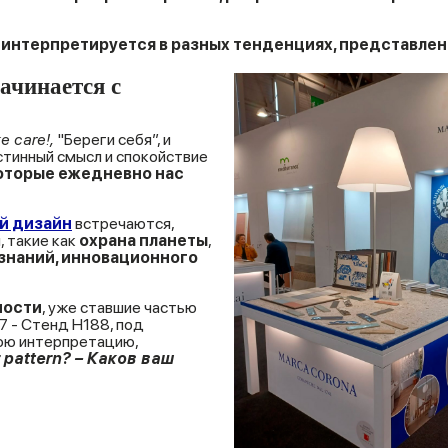
он интерпретируется в разных тенденциях, представл
ачинается с
e care!,
"Береги себя”, и
стинный смысл и спокойствие
оторые ежедневно нас
й дизайн
встречаются,
, такие как
охрана планеты
,
знаний, инновационного
ности
, уже ставшие частью
 7 - Стенд H188, под
вою интерпретацию,
 pattern? – Каков ваш