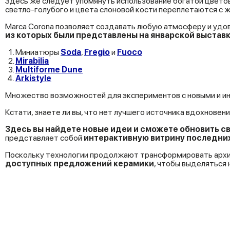
Здесь же следует упомянуть использование богатой цветово
светло-голубого и цвета слоновой кости переплетаются с ж
Marca Corona позволяет создавать любую атмосферу и удо
из которых были представлены на январской выстав
Миниатюры
Soda
,
Fregio
и
Fuoco
Mirabilia
Multiforme Dune
Arkistyle
Множество возможностей для экспериментов с новыми и и
Кстати, знаете ли вы, что нет лучшего источника вдохнове
Здесь вы найдете новые идеи и сможете обновить св
представляет собой
интерактивную витрину последних
Поскольку технологии продолжают трансформировать арх
доступных предложений керамики
, чтобы выделяться