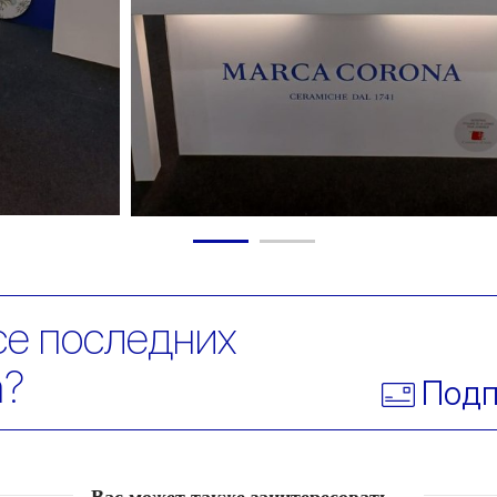
се последних
a?
Подп
Вас может также заинтересовать…