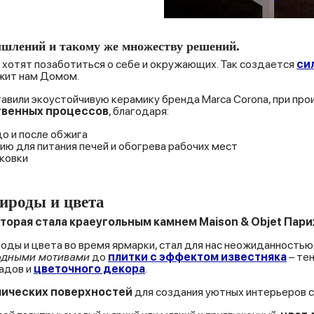
ышлений и такому же множеству решений.
хотят позаботиться о себе и окружающих. Так создается
си
жит нам Домом.
тавили
экоустойчивую керамику бренда Marca Corona, при про
твенных процессов
, благодаря:
о и после обжига
ю для питания печей и обогрева рабочих мест
ковки
ироды и цвета
торая стала краеугольным камнем Maison & Objet Пари
роды и цвета во время ярмарки, стал для нас неожиданностью
одными мотивами
до
плитки с эффектом известняка
– те
садов и
цветочного декора
.
ических поверхностей
для создания уютных интерьеров 