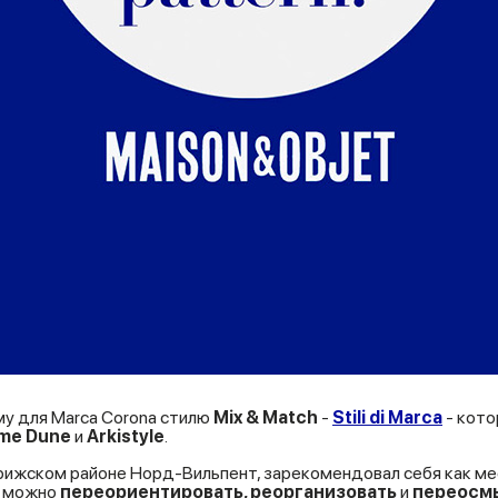
му для Marca Corona стилю
Mix & Match
-
Stili di Marca
- кото
rme Dune
и
Arkistyle
.
арижском районе Норд-Вильпент, зарекомендовал себя как ме
е можно
переориентировать, реорганизовать
и
переосм