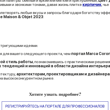
й палитры: смелый и яркий или мягкий и приглушенный,
цвет 
ивыми и звонкими тонами, давая жизнь плитке
кирпичик
, чь
влетворять любые вкусы и запросы благодаря богатству эфф
ке
Maison & Objet 2023
:
нтригующими идеями.
ния для вашего следующего проекта, чем
портал Marca Coro
ой стиль работы
, познакомившись с практическими решен
 тенденций и инноваций в области дизайна интерьер
итектуру,
архитекторам, проектировщикам и дизайнерам
 на высококонкурентном рынке.
Хотите узнать подробнее?
РЕГИСТРИРУЙТЕСЬ НА ПОРТАЛЕ ДЛЯ ПРОФЕССИОНАЛОВ