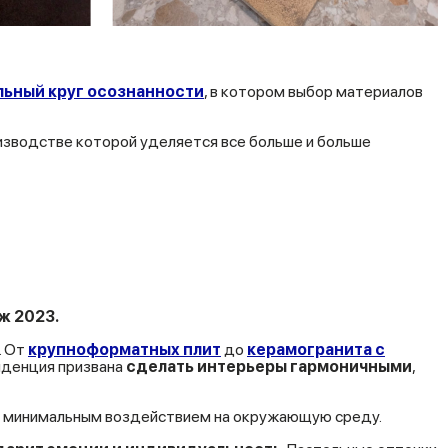
льный круг осознанности
, в котором выбор материалов
изводстве которой уделяется все больше и больше
ж 2023.
. От
крупноформатных плит
до
керамогранита с
нденция призвана
сделать интерьеры гармоничными
,
с минимальным воздействием на окружающую среду.