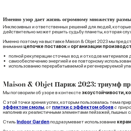
Именно узор дает жизнь огромному множеству разм
Инклюзивных и ответственных решений для людей, которые 
действительно может решить судьбу планеты, которая слу
Именно поэтому на выставке Maison & Objet 2023 мы предс
внимания
цепочке поставок
и
организации производс
полной рекуперации сточных вод и отходов материалов д
самообеспечению энергией и ее повторному использовани
использованию перерабатываемой и регенерируемой упа
Maison & Objet Париж 2023: триумф пр
Мы поговорили об узоре в контексте
экоустойчивости, ко
С этой точки зрения успех, которым пользовалась тема при
эффектом смолы
, от
плитки с эффектом обоев
с прир
наполнив их реалистичными элементами пейзажей, пышных 
Стиль
Indoor Garden
подразумевает использование
керам