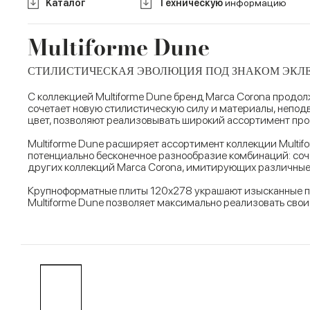
Kаталог
Tехническую
информацию
Multiforme Dune
СТИЛИСТИЧЕСКАЯ ЭВОЛЮЦИЯ ПОД ЗНАКОМ ЭКЛ
С коллекцией Multiforme Dune бренд Marca Corona продол
сочетает новую стилистическую силу и материалы, непод
цвет, позволяют реализовывать широкий ассортимент про
Multiforme Dune расширяет ассортимент коллекции Multif
потенциально бесконечное разнообразие комбинаций: соч
других коллекций Marca Corona, имитирующих различные
Крупноформатные плиты 120x278 украшают изысканные п
Multiforme Dune позволяет максимально реализовать сво