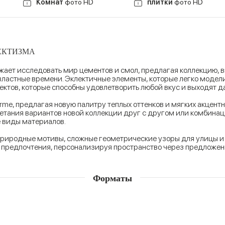
Комнат
фото HD
плитки
фото HD
ЕКТИЗМА
жает исследовать мир цементов и смол, предлагая коллекцию, в
властные времени. Эклектичные элементы, которые легко модел
ектов, которые способны удовлетворить любой вкус и выходят д
orme, предлагая новую палитру теплых оттенков и мягких акцент
етания вариантов новой коллекции друг с другом или комбина
 виды материалов.
риродные мотивы, сложные геометрические узоры для улицы 
и предпочтения, персонализируя пространство через предложе
Форматы