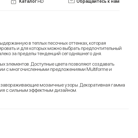
Kаталог
HD
Обращайтесь к нам
ыдержанную в теплых песочных оттенках, которая
ировать и для которых можно выбрать предпочтительный
алеко за пределы тенденций сегодняшнего дня.
ных элементов. Доступные цвета позволяют создавать
ции с многочисленными предложениями Multiforme и
и завораживающие мозаичные узоры. Декоративная гамма
ния с сильным эффектным дизайном.