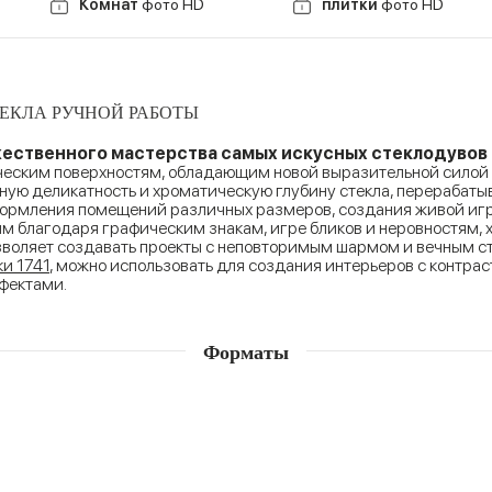
Комнат
фото HD
плитки
фото HD
ЕКЛА РУЧНОЙ РАБОТЫ
жественного мастерства самых искусных стеклодувов 
ческим поверхностям, обладающим новой выразительной силой
ую деликатность и хроматическую глубину стекла, перерабаты
формления помещений различных размеров, создания живой игры
м благодаря графическим знакам, игре бликов и неровностям, х
озволяет создавать проекты с неповторимым шармом и вечным с
ки 1741
, можно использовать для создания интерьеров с контрас
фектами.
Форматы