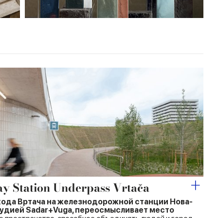
y Station Underpass Vrtača
ода Вртача на железнодорожной станции Нова-
тудией Sadar+Vuga, переосмысливает место