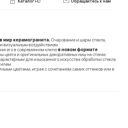
Kаталог
HD
Обращайтесь к нам
в мир керамогранита.
Очарование и шарм стекла,
 и визуальным воздействием.
вая его в современном ключе
в новом формате
 цвета и оригинальных декоративных ниш на стенах.
арактерным для изысканного искусства обработки стекла:
тилем.
тными цветами, играя с сочетанием самих оттенков или в