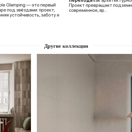
перехода
как архитектурно
le Glamping — это первый
Проект превращает подземн
ыре под звёздами: проект,
современное, яр…
няя устойчивость, заботу и
Другие коллекции