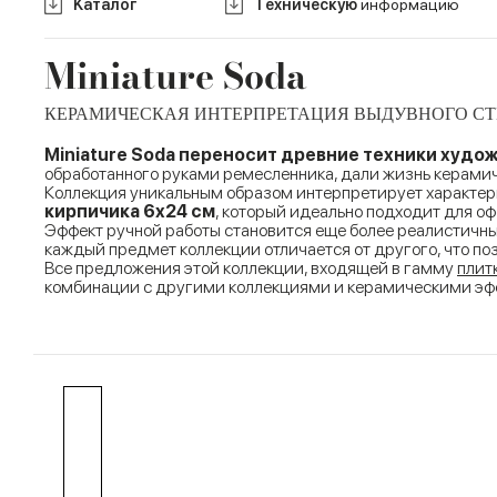
Kаталог
Tехническую
информацию
Miniature Soda
КЕРАМИЧЕСКАЯ ИНТЕРПРЕТАЦИЯ ВЫДУВНОГО СТ
Miniature Soda переносит древние техники худо
обработанного руками ремесленника, дали жизнь керами
Коллекция уникальным образом интерпретирует характерн
кирпичика 6х24 см
, который идеально подходит для о
Эффект ручной работы становится еще более реалистичны
каждый предмет коллекции отличается от другого, что п
Все предложения этой коллекции, входящей в гамму
плит
комбинации с другими коллекциями и керамическими эф