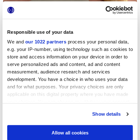
Чтобы помочь вам максимально использовать весь
потенциал коллекции Multiforme Dune и всего
Responsible use of your data
ассортимента продукции, Marca Corona предлагает
вашему вниманию
Стили и Marca
.
We and
our 1022 partners
process your personal data,
e.g. your IP-number, using technology such as cookies to
Стили и Marca – это
всеобъемлющий
и актуальный
путеводитель
по последним тенденциям, к которому
store and access information on your device in order to
можно обратиться, чтобы найти вдохновение и подробно
serve personalized ads and content, ad and content
изучить
схемы
укладки,
интерьеры
с
материалами
и
всегда
новые
предложения.
measurement, audience research and services
development. You have a choice in who uses your data
Эта инициатива была разработана для
поддержки
профессионалов
и
любителей
дизайна
на каждом
and for what purposes. Your privacy choices are only
этапе реализации проекта. Особое внимание было уделено
applicable on this digital property where you have made
многочисленным стилям меблировки, а также
your choices. You can change or withdraw your consent
возможности гармоничного и творческого сочетания
цветов, декоров и форматов.
any time from the Cookie Declaration or by clicking on
Show details
the Privacy trigger icon.
If you allow, we would also like to:
Allow all cookies
Collect information about your geographical