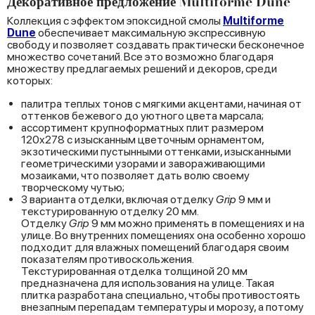
Декоративное предложение Multiforme Dune
Коллекция с эффектом эпоксидной смолы
Multiforme
Dune
обеспечивает максимальную экспрессивную
свободу и позволяет создавать практически бесконечное
множество сочетаний. Все это возможно благодаря
множеству предлагаемых решений и декоров, среди
которых:
палитра теплых тонов с мягкими акцентами, начиная от
оттенков бежевого до уютного цвета марсала;
ассортимент крупноформатных плит размером
120x278 с изысканным цветочным орнаментом,
экзотическими пустынными оттенками, изысканными
геометрическими узорами и завораживающими
мозаиками, что позволяет дать волю своему
творческому чутью;
3 варианта отделки, включая отделку
Grip
9 мм и
текстурированную отделку 20 мм.
Отделку
Grip
9 мм можно применять в помещениях и на
улице. Во внутренних помещениях она особенно хорошо
подходит для влажных помещений благодаря своим
показателям противоскольжения.
Текстурированная отделка толщиной 20 мм
предназначена для использования на улице. Такая
плитка разработана специально, чтобы противостоять
внезапным перепадам температуры и морозу, а потому