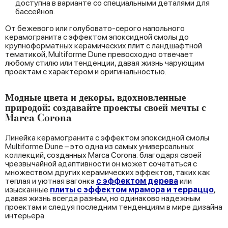
доступна в варианте со специальными деталями для
бассейнов.
От бежевого или голубовато-серого напольного
керамогранита с эффектом эпоксидной смолы до
крупноформатных керамических плит с ландшафтной
тематикой, Multiforme Dune превосходно отвечает
любому стилю или тенденции, давая жизнь чарующим
проектам с характером и оригинальностью.
Модные цвета и декоры, вдохновленные
природой: создавайте проекты своей мечты с
Marca Corona
Линейка керамогранита с эффектом эпоксидной смолы
Multiforme Dune – это одна из самых универсальных
коллекций, созданных Marca Corona: благодаря своей
чрезвычайной адаптивности он может сочетаться с
множеством других керамических эффектов, таких как
теплая и уютная вагонка
с эффектом дерева
или
изысканные
плиты с эффектом мрамора и терраццо
,
давая жизнь всегда разным, но одинаково надежным
проектам и следуя последним тенденциям в мире дизайна
интерьера.