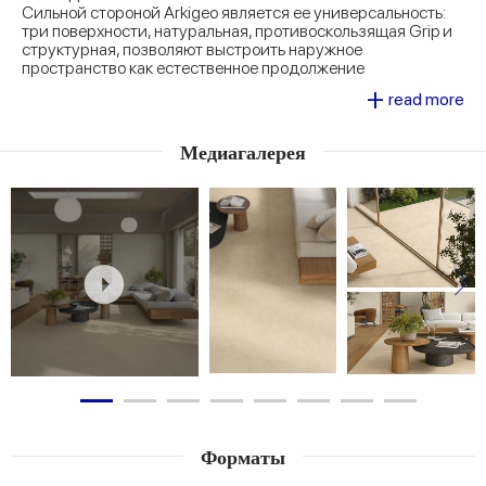
Сильной стороной Arkigeo является ее универсальность:
три поверхности, натуральная, противоскользящая Grip и
структурная, позволяют выстроить наружное
пространство как естественное продолжение
внутреннего.
+
read more
Декоративные опции, такие как резная облицовка 60x120
см, привносят дополнительный уровень креативности,
идеально подходящий для придания помещению большей
Медиагалерея
оригинальности.
Форматы