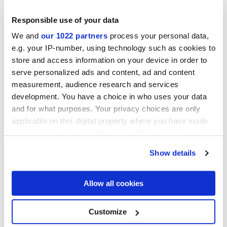
Responsible use of your data
We and
our 1022 partners
process your personal data,
e.g. your IP-number, using technology such as cookies to
store and access information on your device in order to
serve personalized ads and content, ad and content
measurement, audience research and services
development. You have a choice in who uses your data
and for what purposes. Your privacy choices are only
applicable on this digital property where you have made
your choices. You can change or withdraw your consent
any time from the Cookie Declaration or by clicking on
Show details
the Privacy trigger icon.
ARKIGEO LIBRA
ARKIGEO CENERE
If you allow, we would also like to:
Allow all cookies
Collect information about your geographical
location which can be accurate to within several
meters
Customize
Identify your device by actively scanning it for
ДЕКОРЫ И МОЗАИКИ
specific characteristics (fingerprinting)