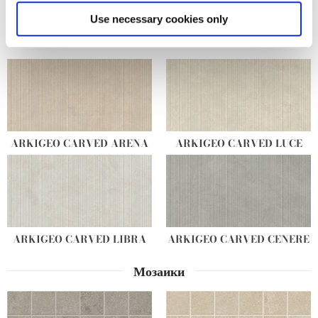
Find out more about how your personal data is processed
Use necessary cookies only
and set your preferences in the
details section
.
Другие декоры
We use cookies to personalise content and ads, to
provide social media features and to analyse our traffic.
We also share information about your use of our site with
our social media, advertising and analytics partners who
may combine it with other information that you’ve
ARKIGEO CARVED ARENA
ARKIGEO CARVED LUCE
provided to them or that they’ve collected from your use
of their services.
ARKIGEO CARVED LIBRA
ARKIGEO CARVED CENERE
Мозаики