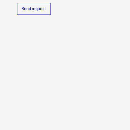
Send request
20x20 cm
Варианты цвета