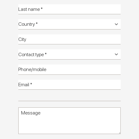
Terrasale
Kаталог
Технические
руководства
Tехническую
информацию
Комнат
фото HD
плитки
фото HD
Kаталог
HD
Обращайтесь к нам
Terrasale: керамические поверхности,
сочетающие мастерство, цвет и экзотические
мотивы
Terrasale - это коллекция Marca Corona, которая в
компактном формате 20x20 рассказывает о встрече
материалов, культур и визуальных предложений со всего
мира.