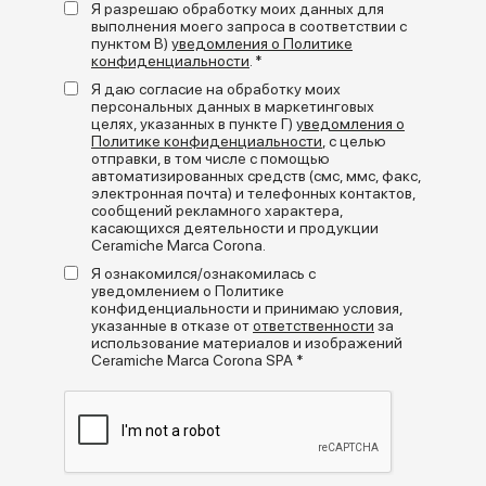
Я разрешаю обработку моих данных для
выполнения моего запроса в соответствии с
Созданная из смеси двух камней - базальта и белого
пунктом В)
уведомления о Политике
крапчатого известняка - для создания необычного и
конфиденциальности
. *
современного графического эффекта, Terrasale
+
переосмысливает ремесленную традицию декоративных
Я даю согласие на обработку моих
read more
керамических поверхностей в экзотическом ключе.
персональных данных в маркетинговых
Результатом является мозаика матовых цветов, глянцевых
целях, указанных в пункте Г)
уведомления о
глазурей и графических декоров, которую можно
Медиагалерея
Политике конфиденциальности
, с целью
адаптировать к самым разным стилям укладки: от
отправки, в том числе с помощью
строгой сетки до свободной композиции и игры
автоматизированных средств (смс, ммс, факс,
электронная почта) и телефонных контактов,
контрастов со стыками и фоном.
сообщений рекламного характера,
касающихся деятельности и продукции
Terrasale украшает стены и полы жилых и коммерческих
Ceramiche Marca Corona.
помещений, как маленьких, так и больших. Универсальный,
фактурный и удивительный проект, сочетающий в себе
Я ознакомился/ознакомилась с
визуальную изысканность ручной работы с качеством и
уведомлением о Политике
эксплуатационными характеристиками керамогранита
конфиденциальности и принимаю условия,
Marca Corona.
указанные в отказе от
ответственности
за
использование материалов и изображений
Ceramiche Marca Corona SPA *
Форматы