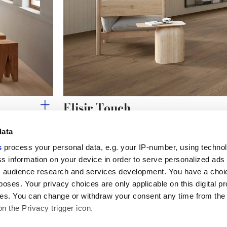
Elisir Touch
L'authenticité chaleureuse du grès naturel effet bois
data
s
process your personal data, e.g. your IP-number, using techno
s information on your device in order to serve personalized ads
 audience research and services development. You have a choi
Liens utiles
Espace juridiqu
poses. Your privacy choices are only applicable on this digital p
My Marca Corona
Conditions de vente
s. You can change or withdraw your consent any time from the
Nous contacter
Cookies
on the Privacy trigger icon.
Travailler avec nous
Confidentialité
Galleria Marca Corona
Modifier vos choix sur
Grès cérame
GDPR