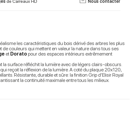
ges
de Carreaux HD
Nous contacter
éalisme les caractéristiques du bois dérivé des arbres les plus
de couleurs qui mettent en valeur la nature dans tous ses
ge
et
Dorato
pour des espaces intérieurs extrêmement
la surface réfléchit la lumière avec de légers clairs-obscurs.
qui reçoit la réflexion de la lumière. A coté du plaque 20x120,
nts. Résistante, durable et sûre: la finition Grip d’Elisir Royal
ntissant la continuité maximale entre tous les milieux.