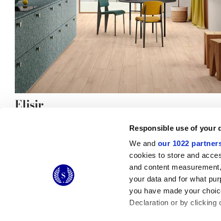
Elisir
un grès cérame effet bois pour un accueil chaleureux
Responsible use of your 
We and
our 1022 partner
cookies to store and acces
and content measurement,
© 2026 CERAMICHE MARCA CORONA S.P.A.
your data and for what pur
Ceramiche Marca Corona
S.p.a. - P.IVA: IT00628160368
you have made your choice
Via Emilia Romagna 7, 41049 Sassuolo (MO) Italy
T: +39 0536 867200
Declaration or by clicking 