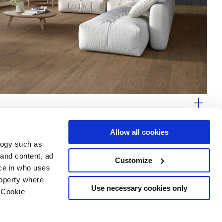
Allow all cookies
logy such as
 and content, ad
Customize
ce in who uses
e
Services
Suivez-nous sur
roperty where
Espace téléchargement
Use necessary cookies only
 Cookie
Espace professionnel
 les cookies