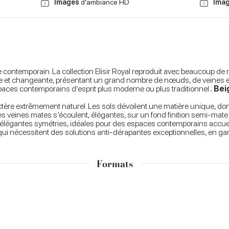
Images
d’ambiance HD
Ima
contemporain. La collection Elisir Royal reproduit avec beaucoup de r
e et changeante, présentant un grand nombre de nœuds, de veines et 
paces contemporains d’esprit plus moderne ou plus traditionnel ;
Bei
tère extrêmement naturel. Les sols dévoilent une matière unique, dont 
les veines mates s’écoulent, élégantes, sur un fond finition semi-mate 
 d’élégantes symétries, idéales pour des espaces contemporains accueilla
ui nécessitent des solutions anti-dérapantes exceptionnelles, en gara
Formats