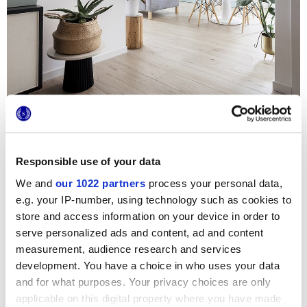
Pour la rénovation de cette résidence privée un style
nordique moderne était recherché, avec seulement
Responsible use of your data
quelques ameublements design et de délicates touches de
couleur. Le choix s’est porté sur la collection
Elisir
, des sols
We and
our 1022 partners
process your personal data,
en grès effet bois aux tonalités enveloppantes.
e.g. your IP-number, using technology such as cookies to
Les revêtements effet bois Marca Corona, dans l’élégant
ton Beige, ont été choisis pour adoucir l’essentialité des
store and access information on your device in order to
ameublements et mettre en valeur la luminosité des lieux.
serve personalized ads and content, ad and content
Chaque pièce de la maison, de la zone jour à l’open-space
et à la salle de bain, se transforme ainsi en un lieu
measurement, audience research and services
accueillant et conciliant.
development. You have a choice in who uses your data
and for what purposes. Your privacy choices are only
Crédits photos
:
Marco Toté
applicable on this digital property where you have made