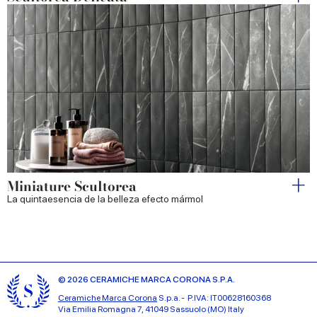
Miniature Scultorea
La quintaesencia de la belleza efecto mármol
© 2026 CERAMICHE MARCA CORONA S.P.A.
Ceramiche Marca Corona
S.p.a. - P.IVA: IT00628160368
Via Emilia Romagna 7, 41049 Sassuolo (MO) Italy