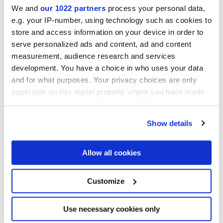
We and
our 1022 partners
process your personal data,
e.g. your IP-number, using technology such as cookies to
store and access information on your device in order to
serve personalized ads and content, ad and content
measurement, audience research and services
development. You have a choice in who uses your data
and for what purposes. Your privacy choices are only
applicable on this digital property where you have made
your choices. You can change or withdraw your consent
any time from the Cookie Declaration or by clicking on
Show details
the Privacy trigger icon.
If you allow, we would also like to:
Allow all cookies
Collect information about your geographical
location which can be accurate to within several
meters
Customize
Identify your device by actively scanning it for
specific characteristics (fingerprinting)
Find out more about how your personal data is processed
Use necessary cookies only
and set your preferences in the
details section
.