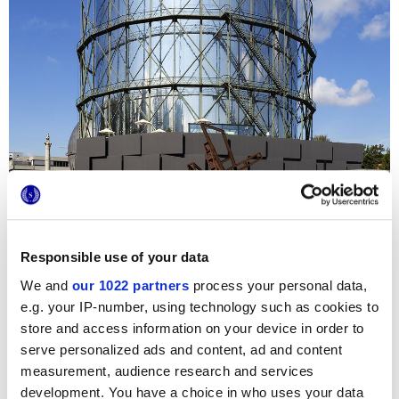
Responsible use of your data
We and
our 1022 partners
process your personal data,
El nuevo Centro de Exposiciones de Pforzheim se compone
e.g. your IP-number, using technology such as cookies to
de numerosas salas de alta tecnología y de una amplia
store and access information on your device in order to
terraza exterior; una superficie de más de 300 m2 en la
serve personalized ads and content, ad and content
que los visitantes pueden relajarse y disfrutar de los
escasos días de sol. En este agradable espacio exterior
measurement, audience research and services
encontramos la serie Universe en su variante Beige con
development. You have a choice in who uses your data
espesor aumentado: estos pavimentos efecto piedra en 20