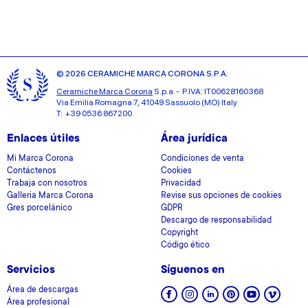
© 2026 CERAMICHE MARCA CORONA S.P.A.
Ceramiche Marca Corona
S.p.a. - P.IVA: IT00628160368
Via Emilia Romagna 7, 41049 Sassuolo (MO) Italy
T: +39 0536 867200
Enlaces útiles
Área jurídica
Mi Marca Corona
Condiciones de venta
Contáctenos
Cookies
Trabaja con nosotros
Privacidad
Galleria Marca Corona
Revise sus opciones de cookies
Gres porcelánico
GDPR
Descargo de responsabilidad
Copyright
Código ético
Servicios
Síguenos en
Área de descargas
Área profesional