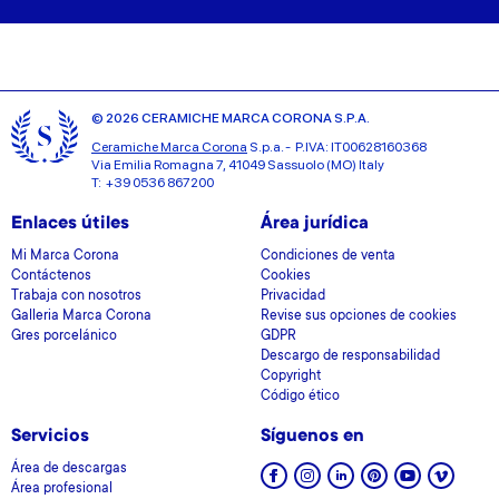
© 2026 CERAMICHE MARCA CORONA S.P.A.
Ceramiche Marca Corona
S.p.a. - P.IVA: IT00628160368
Via Emilia Romagna 7, 41049 Sassuolo (MO) Italy
T: +39 0536 867200
Enlaces útiles
Área jurídica
Mi Marca Corona
Condiciones de venta
Contáctenos
Cookies
Trabaja con nosotros
Privacidad
Galleria Marca Corona
Revise sus opciones de cookies
Gres porcelánico
GDPR
Descargo de responsabilidad
Copyright
Código ético
Servicios
Síguenos en
Área de descargas
Área profesional