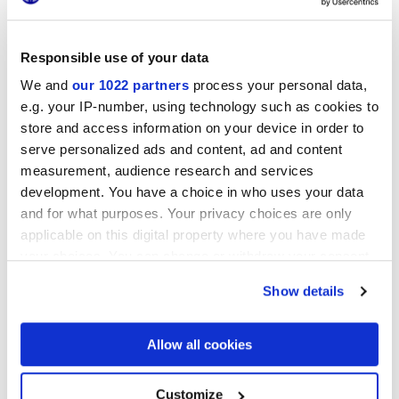
Responsible use of your data
We and
our 1022 partners
process your personal data,
e.g. your IP-number, using technology such as cookies to
store and access information on your device in order to
serve personalized ads and content, ad and content
measurement, audience research and services
development. You have a choice in who uses your data
and for what purposes. Your privacy choices are only
applicable on this digital property where you have made
your choices. You can change or withdraw your consent
any time from the Cookie Declaration or by clicking on
Show details
the Privacy trigger icon.
Color y superficies 3D
If you allow, we would also like to:
Allow all cookies
En Maison&Objet también podrán admirarse propuestas de
Collect information about your geographical
color ricas, con cuerpo, por no decir voluminosas.
location which can be accurate to within several
meters
Customize