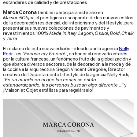
estándares de calidad y de prestaciones.
Marca Corona
también participará este año en
Maison&Objet
, el prestigioso escaparate de los nuevos estilos
de la decoración residencial, del interiorismo y del lifestyle, para
presentar sus nuevas colecciones de pavimentos y
revestimientos 100%
Made in Italy
:
Lagom
,
Ossidi
,
Bold
,
Chalk
y
Terra
.
El reclamo de esta nueva edición - ideado por la agencia
Nelly
Rodi
- es
"Excuse my French!"
, en honor al renovado interés
por la cultura francesa, un fenómeno fruto de la globalización y
que abarca diversos sectores, de la decoración a la moda y de
la cocina a la arquitectura. Según Vincent Grégoire, Director
creativo del Departamento Lifestyle de la agencia Nelly Rodi,
"En un mundo en el que las cosas se están
estandardizando, las personas buscan algo diferente…”
y
¡Maison et Objet está lista para regalárselo!