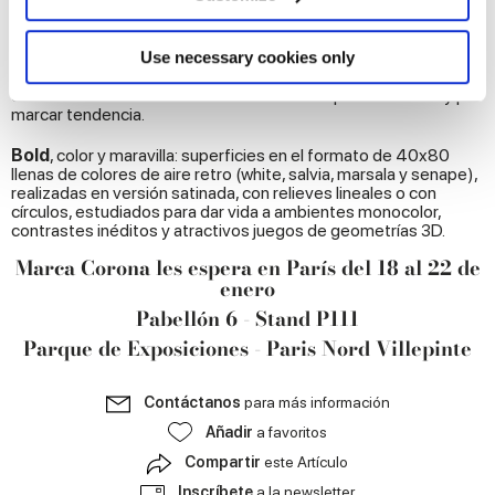
El triunfo de las tres dimensiones - afirmado en el diseño de los
Identify your device by actively scanning it for
últimos años – seguirá marcando la pauta en todos los mejores
specific characteristics (fingerprinting)
proyectos de interiorismo de 2019. En la exposición colectiva
Find out more about how your personal data is processed
de
Maison&Objet
,
Marca Corona
ofrecerá su interpretación
Use necessary cookies only
personal del revestimiento 3D con la nuevísima
Bold
, una
and set your preferences in the
details section
.
colección de revestimientos caracterizada por su audacia y por
marcar tendencia.
We use cookies to personalise content and ads, to
Bold
, color y maravilla: superficies en el formato de 40x80
provide social media features and to analyse our traffic.
llenas de colores de aire retro (white, salvia, marsala y senape),
We also share information about your use of our site with
realizadas en versión satinada, con relieves lineales o con
círculos, estudiados para dar vida a ambientes monocolor,
our social media, advertising and analytics partners who
contrastes inéditos y atractivos juegos de geometrías 3D.
may combine it with other information that you’ve
Marca Corona les espera en París del 18 al 22 de
provided to them or that they’ve collected from your use
enero
of their services.
Pabellón 6 - Stand P111
Parque de Exposiciones - Paris Nord Villepinte
Contáctanos
para más información
Añadir
a favoritos
Compartir
este Artículo
Inscríbete
a la newsletter