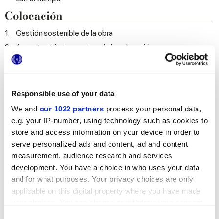
Colocación
1.
Gestión sostenible de la obra
2.
Aspectos técnicos antes de la colocación
3.
Aspectos técnicos durante la colocación
4.
¿Cuántos azulejos o baldosas de cerámica debería pedir?
5.
¿Cuáles son los adhesivos más adecuados para mis
Responsible use of your data
pavimentos y revestimientos?
We and
our 1022 partners
process your personal data,
6.
¿Cuáles son las masillas más adecuadas para mi proyecto?
e.g. your IP-number, using technology such as cookies to
7.
¿Qué tamaño y color debería elegir para las juntas?
store and access information on your device in order to
8.
¿Qué esquemas de colocación y combinaciones de
serve personalized ads and content, ad and content
materiales puedo hacer con los azulejos o baldosas Marca
measurement, audience research and services
Corona?
development. You have a choice in who uses your data
9.
Aspectos técnicos tras la colocación: la limpieza de fin de
obra
and for what purposes. Your privacy choices are only
applicable on this digital property where you have made
Limpieza
your choices. You can change or withdraw your consent
1.
¿Qué tengo que hacer para tener los azulejos y baldosas
any time from the Cookie Declaration or by clicking on