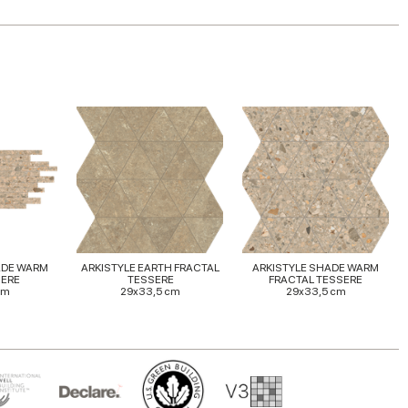
ADE WARM
ARKISTYLE EARTH FRACTAL
ARKISTYLE SHADE WARM
SERE
TESSERE
FRACTAL TESSERE
cm
29x33,5 cm
29x33,5 cm