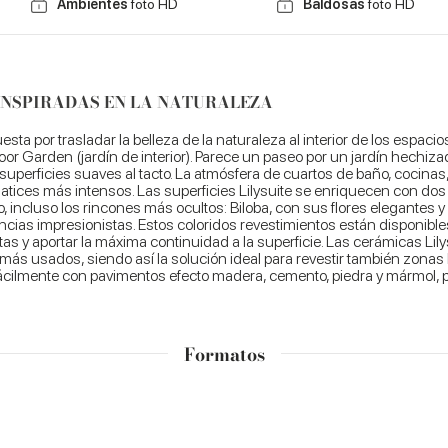
Ambientes
foto HD
Baldosas
foto HD
INSPIRADAS EN LA NATURALEZA
sta por trasladar la belleza de la naturaleza al interior de los espa
 Garden (jardín de interior). Parece un paseo por un jardín hechizado
 superficies suaves al tacto. La atmósfera de cuartos de baño, cocinas
y matices más intensos. Las superficies Lilysuite se enriquecen con d
, incluso los rincones más ocultos: Biloba, con sus flores elegantes y s
cias impresionistas. Estos coloridos revestimientos están disponibles
s y aportar la máxima continuidad a la superficie. Las cerámicas Lilys
n más usados, siendo así la solución ideal para revestir también zon
fácilmente con pavimentos efecto madera, cemento, piedra y mármol, p
Formatos