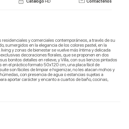
Catálogo
HD
Contáctenos
cios residenciales y comerciales contemporáneos, a través de su
, sumergidos en la elegancia de los colores pastel, en la
, living y zonas de bienestar se vuelve más íntima y delicada
os exclusivas decoraciones florales, que se proponen en dos
us bonitos detalles en relieve, y Villa, con sus lienzos pintados
 en el práctico formato 50x120 cm, una placa fácil de
uite son fáciles de limpiar e higienizar, no les atacan mohos y
as húmedas, con presencia de agua o estancias sujetas a
ara aportar carácter y encanto a cuartos de baño, cocinas,