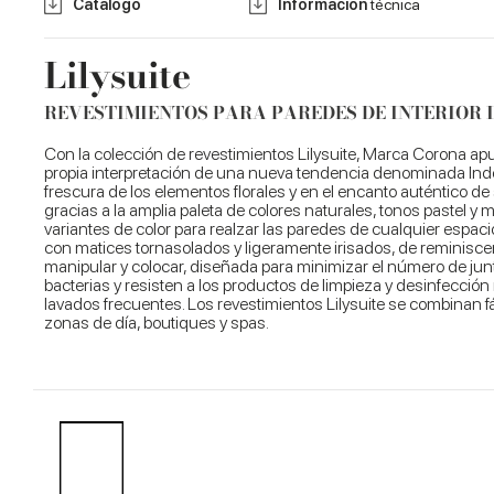
Catálogo
Información
técnica
Lilysuite
REVESTIMIENTOS PARA PAREDES DE INTERIOR 
Con la colección de revestimientos Lilysuite, Marca Corona apue
propia interpretación de una nueva tendencia denominada Indoor
frescura de los elementos florales y en el encanto auténtico de
gracias a la amplia paleta de colores naturales, tonos pastel 
variantes de color para realzar las paredes de cualquier espacio
con matices tornasolados y ligeramente irisados, de reminiscen
manipular y colocar, diseñada para minimizar el número de junta
bacterias y resisten a los productos de limpieza y desinfecció
lavados frecuentes. Los revestimientos Lilysuite se combinan 
zonas de día, boutiques y spas.