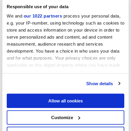
Responsible use of your data
We and
our 1022 partners
process your personal data,
Colecciones de interés
e.g. your IP-number, using technology such as cookies to
store and access information on your device in order to
serve personalized ads and content, ad and content
measurement, audience research and services
development. You have a choice in who uses your data
and for what purposes. Your privacy choices are only
applicable on this digital property where you have made
your choices. You can change or withdraw your consent
any time from the Cookie Declaration or by clicking on
Show details
the Privacy trigger icon.
If you allow, we would also like to:
Allow all cookies
Collect information about your geographical
location which can be accurate to within several
meters
Customize
Autorizo el tratamiento de mis datos con el fin de dar prosecución
Identify your device by actively scanning it for
a mi solicitud conforme la letra C) de la nota
informativa
sobre
specific characteristics (fingerprinting)
privacidad. *