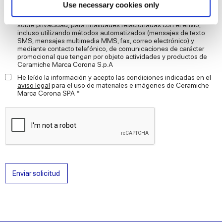
Find out more about how your personal data is processed
Use necessary cookies only
AUTORIZO el tratamiento de mis datos personales para las
and set your preferences in the
details section
.
finalidades de marketing descritas en la letra D) de
informativa
sobre privacidad, para finalidades relacionadas con el envío,
incluso utilizando métodos automatizados (mensajes de texto
We use cookies to personalise content and ads, to
SMS, mensajes multimedia MMS, fax, correo electrónico) y
mediante contacto telefónico, de comunicaciones de carácter
provide social media features and to analyse our traffic.
promocional que tengan por objeto actividades y productos de
We also share information about your use of our site with
Ceramiche Marca Corona S.p.A
our social media, advertising and analytics partners who
He leído la información y acepto las condiciones indicadas en el
aviso legal
para el uso de materiales e imágenes de Ceramiche
may combine it with other information that you’ve
Marca Corona SPA *
provided to them or that they’ve collected from your use
of their services.
Enviar solicitud