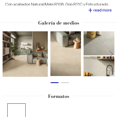
Con acabados Natural/Mate R10B, Grip R11C y Estructurado
+
R11C, Lithora es la solución ideal para
espacios
read more
comerciales y residenciales contemporáneos
,
garantizando un alto rendimiento técnico y una resistencia
Galería de medios
duradera.
Formatos