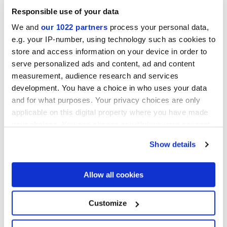
Responsible use of your data
We and
our 1022 partners
process your personal data,
e.g. your IP-number, using technology such as cookies to
store and access information on your device in order to
serve personalized ads and content, ad and content
measurement, audience research and services
development. You have a choice in who uses your data
and for what purposes. Your privacy choices are only
applicable on this digital property where you have made
LITHORA GREIGE
LITHORA GREY
your choices. You can change or withdraw your consent
Proyectos
any time from the Cookie Declaration or by clicking on
Show details
the Privacy trigger icon.
If you allow, we would also like to:
Allow all cookies
Collect information about your geographical
location which can be accurate to within several
meters
Customize
Identify your device by actively scanning it for
specific characteristics (fingerprinting)