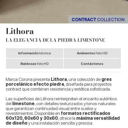
CONTRACT
COLLECTION
Lithora
LA ELEGANCIA DE LA PIEDRA LIMESTONE
Información
técnica
Ambientes
foto HD
Baldosas
foto HD
Contáctenos
Marca Corona presenta
Lithora
, una colección de
gres
porcelánico efecto piedra
, diseñada para proyectos
contract que combinan resistencia y estética sofisticada.
Las superficies de Lithora reinterpretan el encanto auténtico
del
limestone
, con detalles texturizados y tonos naturales
que garantizan continuidad visual entre suelos y
revestimientos. Disponible en
formatos rectificados
60x120, 60x60 y 30x60
, ofrece la
máxima versatilidad
de diseño
y una instalación sencilla y precisa.