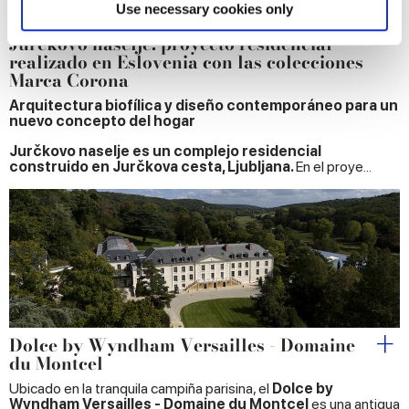
Find out more about how your personal data is processed
Use necessary cookies only
Complejo residencial
and set your preferences in the
details section
.
Jurčkovo naselje: proyecto residencial
realizado en Eslovenia con las colecciones
We use cookies to personalise content and ads, to
Marca Corona
provide social media features and to analyse our traffic.
Arquitectura biofílica y diseño contemporáneo para un
We also share information about your use of our site with
nuevo concepto del hogar
our social media, advertising and analytics partners who
Jurčkovo naselje es un complejo residencial
may combine it with other information that you’ve
construido en Jurčkova cesta, Ljubljana.
En el proye...
provided to them or that they’ve collected from your use
of their services.
Dolce by Wyndham Versailles - Domaine
du Montcel
Ubicado en la tranquila campiña parisina, el
Dolce by
Wyndham Versailles - Domaine du Montcel
es una antigua