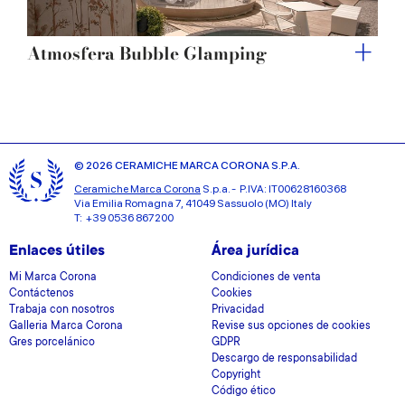
Atmosfera Bubble Glamping
© 2026 CERAMICHE MARCA CORONA S.P.A.
Ceramiche Marca Corona
S.p.a. - P.IVA: IT00628160368
Via Emilia Romagna 7, 41049 Sassuolo (MO) Italy
T: +39 0536 867200
Enlaces útiles
Área jurídica
Mi Marca Corona
Condiciones de venta
Contáctenos
Cookies
Trabaja con nosotros
Privacidad
Galleria Marca Corona
Revise sus opciones de cookies
Gres porcelánico
GDPR
Descargo de responsabilidad
Copyright
Código ético