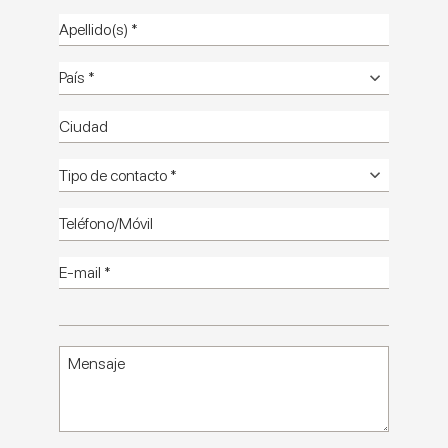
Terrasale
Catálogo
Manuales
técnicos
Información
técnica
Ambientes
foto HD
Baldosas
foto HD
Catálogo
HD
Contáctenos
Terracota: superficies cerámicas entre
artesanía, color e inspiraciones exóticas
Terrasale es la colección de Marca Corona que plasma, en un
formato compacto 20x20, la fusión entre materiales, culturas e
inspiraciones visuales de todo el mundo.
Nacida de la mezcla material de dos piedras —el basalto y