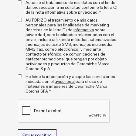
caliza punteada blanca— para un aspecto nuevo y actual,
Autorizo el tratamiento de mis datos con el fin de
Terrasale reinterpreta en clave exótica la tradición artesanal de
dar prosecución a mi solicitud conforme la letra C)
de la nota
informativa
sobre privacidad. *
las superficies cerámicas decorativas. El resultado es un
mosaico de colores mates, esmaltes brillantes y motivos
AUTORIZO el tratamiento de mis datos
gráficos que puede adaptarse a múltiples estilos de
+
personales para las finalidades de marketing
read more
colocación, como cuadrículas rigurosas, composiciones libres
descritas en la letra D) de
informativa
sobre
o juegos de contrastes con juntas y fondos.
privacidad, para finalidades relacionadas con el
Galería de medios
envío, incluso utilizando métodos automatizados
Terrasale realza las paredes y los suelos de espacios
(mensajes de texto SMS, mensajes multimedia
residenciales o comerciales, tanto pequeños como grandes.
MMS, fax, correo electrónico) y mediante
Un proyecto versátil, texturizado y sorprendente que combina
contacto telefónico, de comunicaciones de
la sofisticación visual de las piezas hechas a mano con la
carácter promocional que tengan por objeto
actividades y productos de Ceramiche Marca
calidad y prestaciones del gres porcelánico Marca Corona.
Corona S.p.A
He leído la información y acepto las condiciones
indicadas en el
aviso legal
para el uso de
materiales e imágenes de Ceramiche Marca
Corona SPA *
Formatos
Enviar solicitud